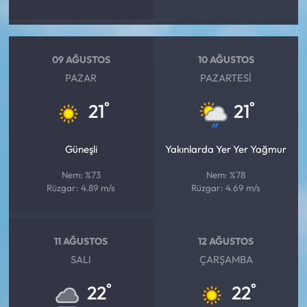
09 AĞUSTOS
10 AĞUSTOS
PAZAR
PAZARTESI
°
°
21
21
Güneşli
Yakınlarda Yer Yer Yağmur
Nem: %73
Nem: %78
Rüzgar: 4.89 m/s
Rüzgar: 4.69 m/s
11 AĞUSTOS
12 AĞUSTOS
SALI
ÇARŞAMBA
°
°
22
22