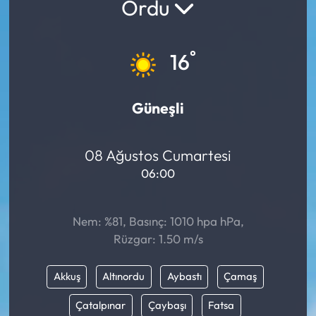
Ordu
°
16
Güneşli
08 Ağustos Cumartesi
06:00
Nem: %81, Basınç: 1010 hpa hPa,
Rüzgar: 1.50 m/s
Akkuş
Altınordu
Aybastı
Çamaş
Çatalpınar
Çaybaşı
Fatsa