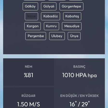
Gölköy
Gülyalı
Gürgentepe
İkizce
Kabadüz
Kabataş
Korgan
Kumru
Mesudiye
Perşembe
Ulubey
Ünye
NEM
BASINÇ
%81
1010 HPA
hpa
RÜZGAR
EN DÜŞÜK / EN YÜKSEK
°
°
1.50 M/S
16
/ 29