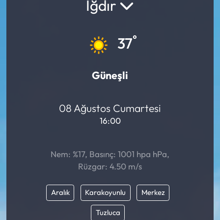
Iğdır
°
37
Güneşli
08 Ağustos Cumartesi
16:00
Nem: %17, Basınç: 1001 hpa hPa,
Rüzgar: 4.50 m/s
Aralık
Karakoyunlu
Merkez
Tuzluca