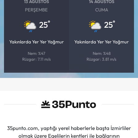
13 AĞUSTOS
14 AĞUSTOS
PERŞEMBE
CUMA
°
°
25
25
Yakınlarda Yer Yer Yağmur
Yakınlarda Yer Yer Yağmur
Nem: %47
Nem: %48
Rüzgar: 7.11 m/s
Rüzgar: 3.81 m/s
35punto.com, yaptığı yerel haberlerle başta İzmirliler
olmak üzere Egelilerin kentleri ile bağlarının