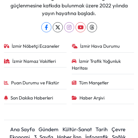
güçlenmesine katkıda bulunmak üzere 2022 yılında
yayın hayatına başladı.
İzmir Nöbetçi Eczaneler
İzmir Hava Durumu
İzmir Namaz Vakitleri
İzmir Trafik Yoğunluk
Haritası
Puan Durumu ve Fikstür
Tüm Manşetler
Son Dakika Haberleri
Haber Arşivi
Ana Sayfa
Gündem
Kültür-Sanat
Tarih
Çevre
Ekonomi
3. Sayfa
Haber İlan
İnfografik
Sağlık