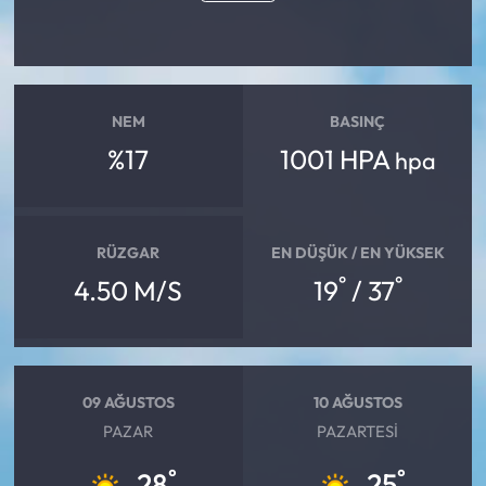
NEM
BASINÇ
%17
1001 HPA
hpa
RÜZGAR
EN DÜŞÜK / EN YÜKSEK
°
°
4.50 M/S
19
/ 37
09 AĞUSTOS
10 AĞUSTOS
PAZAR
PAZARTESI
°
°
28
25