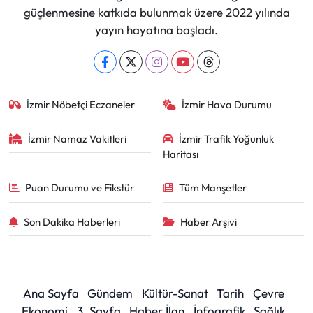
güçlenmesine katkıda bulunmak üzere 2022 yılında
yayın hayatına başladı.
İzmir Nöbetçi Eczaneler
İzmir Hava Durumu
İzmir Namaz Vakitleri
İzmir Trafik Yoğunluk
Haritası
Puan Durumu ve Fikstür
Tüm Manşetler
Son Dakika Haberleri
Haber Arşivi
Ana Sayfa
Gündem
Kültür-Sanat
Tarih
Çevre
Ekonomi
3. Sayfa
Haber İlan
İnfografik
Sağlık