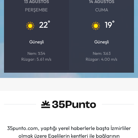
13 AĞUSTOS
14 AĞUSTOS
PERŞEMBE
CUMA
°
°
22
19
Güneşli
Güneşli
Nem: %54
Nem: %63
Rüzgar: 5.61 m/s
Rüzgar: 4.00 m/s
35punto.com, yaptığı yerel haberlerle başta İzmirliler
olmak üzere Egelilerin kentleri ile bağlarının