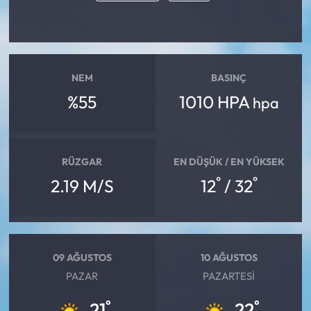
NEM
BASINÇ
%55
1010 HPA
hpa
RÜZGAR
EN DÜŞÜK / EN YÜKSEK
°
°
2.19 M/S
12
/ 32
09 AĞUSTOS
10 AĞUSTOS
PAZAR
PAZARTESI
°
°
21
22