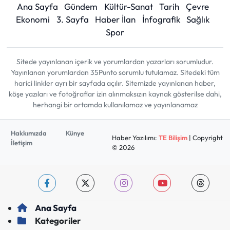
Ana Sayfa
Gündem
Kültür-Sanat
Tarih
Çevre
Ekonomi
3. Sayfa
Haber İlan
İnfografik
Sağlık
Spor
Sitede yayınlanan içerik ve yorumlardan yazarları sorumludur.
Yayınlanan yorumlardan 35Punto sorumlu tutulamaz. Sitedeki tüm
harici linkler ayrı bir sayfada açılır. Sitemizde yayınlanan haber,
köşe yazıları ve fotoğraflar izin alınmaksızın kaynak gösterilse dahi,
herhangi bir ortamda kullanılamaz ve yayınlanamaz
Hakkımızda
Künye
Haber Yazılımı:
TE Bilişim
| Copyright
İletişim
© 2026
Ana Sayfa
Kategoriler