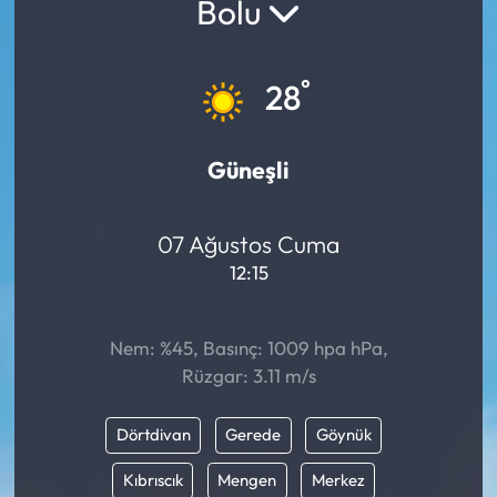
Bolu
°
28
Güneşli
07 Ağustos Cuma
12:15
Nem: %45, Basınç: 1009 hpa hPa,
Rüzgar: 3.11 m/s
Dörtdivan
Gerede
Göynük
Kıbrıscık
Mengen
Merkez