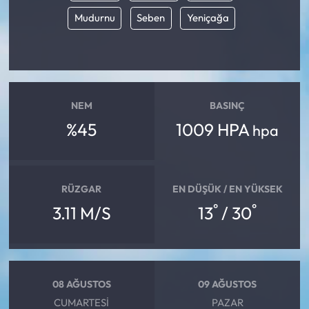
Mudurnu
Seben
Yeniçağa
NEM
BASINÇ
%45
1009 HPA
hpa
RÜZGAR
EN DÜŞÜK / EN YÜKSEK
°
°
3.11 M/S
13
/ 30
08 AĞUSTOS
09 AĞUSTOS
CUMARTESI
PAZAR