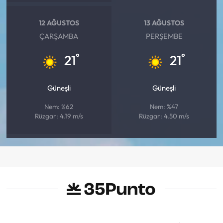
12 AĞUSTOS
13 AĞUSTOS
ÇARŞAMBA
PERŞEMBE
°
°
21
21
Güneşli
Güneşli
Nem: %62
Nem: %47
Rüzgar: 4.19 m/s
Rüzgar: 4.50 m/s