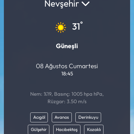
Nevşehir
°
31
Güneşli
08 Ağustos Cumartesi
18:45
Nem: %19, Basınç: 1005 hpa hPa,
Rüzgar: 3.50 m/s
Acıgöl
Avanos
Derinkuyu
Gülşehir
Hacıbektaş
Kozaklı