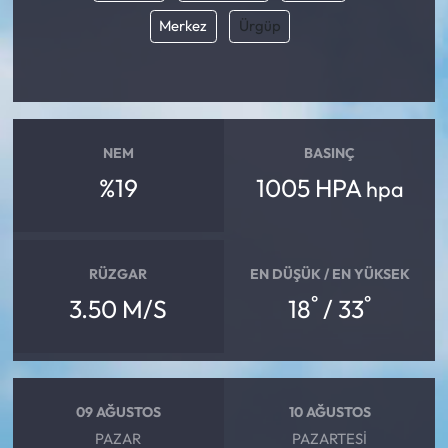
Merkez
Ürgüp
NEM
BASINÇ
%19
1005 HPA
hpa
RÜZGAR
EN DÜŞÜK / EN YÜKSEK
°
°
3.50 M/S
18
/ 33
09 AĞUSTOS
10 AĞUSTOS
PAZAR
PAZARTESI