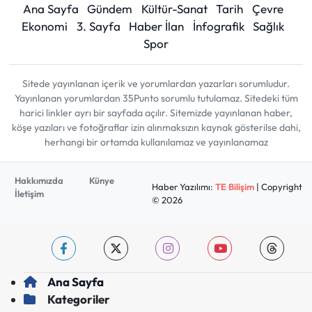
Ana Sayfa
Gündem
Kültür-Sanat
Tarih
Çevre
Ekonomi
3. Sayfa
Haber İlan
İnfografik
Sağlık
Spor
Sitede yayınlanan içerik ve yorumlardan yazarları sorumludur.
Yayınlanan yorumlardan 35Punto sorumlu tutulamaz. Sitedeki tüm
harici linkler ayrı bir sayfada açılır. Sitemizde yayınlanan haber,
köşe yazıları ve fotoğraflar izin alınmaksızın kaynak gösterilse dahi,
herhangi bir ortamda kullanılamaz ve yayınlanamaz
Hakkımızda
Künye
Haber Yazılımı:
TE Bilişim
| Copyright
İletişim
© 2026
Ana Sayfa
Kategoriler