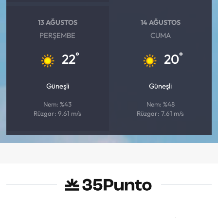
13 AĞUSTOS
14 AĞUSTOS
PERŞEMBE
CUMA
°
°
22
20
Güneşli
Güneşli
Nem: %43
Nem: %48
Rüzgar: 9.61 m/s
Rüzgar: 7.61 m/s