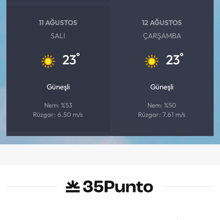
11 AĞUSTOS
12 AĞUSTOS
SALI
ÇARŞAMBA
°
°
23
23
Güneşli
Güneşli
Nem: %53
Nem: %50
Rüzgar: 6.50 m/s
Rüzgar: 7.61 m/s