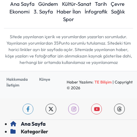
Ana Sayfa
Gündem
Kültür-Sanat
Tarih
Çevre
Ekonomi
3. Sayfa
Haber İlan
İnfografik
Sağlık
Spor
Sitede yayınlanan içerik ve yorumlardan yazarları sorumludur.
Yayınlanan yorumlardan 35Punto sorumlu tutulamaz. Sitedeki tüm
harici linkler ayrı bir sayfada açılır. Sitemizde yayınlanan haber,
köşe yazıları ve fotoğraflar izin alınmaksızın kaynak gösterilse dahi,
herhangi bir ortamda kullanılamaz ve yayınlanamaz
Hakkımızda
Künye
Haber Yazılımı:
TE Bilişim
| Copyright
İletişim
© 2026
Ana Sayfa
Kategoriler