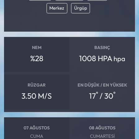
Merkez
Ürgüp
NEM
BASINÇ
%28
1008 HPA
hpa
RÜZGAR
EN DÜŞÜK / EN YÜKSEK
°
°
3.50 M/S
17
/ 30
07 AĞUSTOS
08 AĞUSTOS
CUMA
CUMARTESI