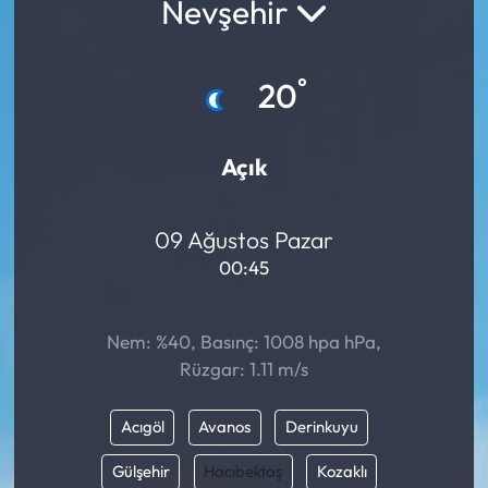
Nevşehir
°
20
Açık
09 Ağustos Pazar
00:45
Nem: %40, Basınç: 1008 hpa hPa,
Rüzgar: 1.11 m/s
Acıgöl
Avanos
Derinkuyu
Gülşehir
Hacıbektaş
Kozaklı