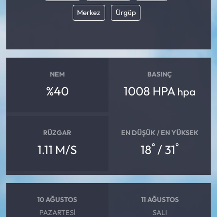
Merkez
Ürgüp
NEM
BASINÇ
%40
1008 HPA
hpa
RÜZGAR
EN DÜŞÜK / EN YÜKSEK
°
°
1.11 M/S
18
/ 31
10 AĞUSTOS
11 AĞUSTOS
PAZARTESI
SALI