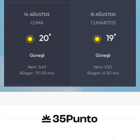
14 AĞUSTOS
15 AĞUSTOS
CUMA
CUMARTESI
°
°
20
19
Güneşli
Güneşli
Nem: %49
Nem: %50
Rüzgar: 10.00 m/s
Rüzgar: 6.50 m/s