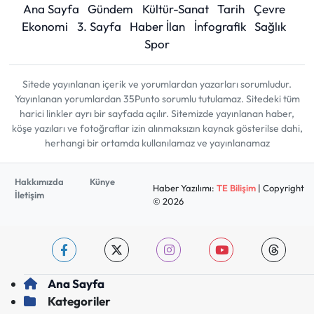
Ana Sayfa
Gündem
Kültür-Sanat
Tarih
Çevre
Ekonomi
3. Sayfa
Haber İlan
İnfografik
Sağlık
Spor
Sitede yayınlanan içerik ve yorumlardan yazarları sorumludur.
Yayınlanan yorumlardan 35Punto sorumlu tutulamaz. Sitedeki tüm
harici linkler ayrı bir sayfada açılır. Sitemizde yayınlanan haber,
köşe yazıları ve fotoğraflar izin alınmaksızın kaynak gösterilse dahi,
herhangi bir ortamda kullanılamaz ve yayınlanamaz
Hakkımızda
Künye
Haber Yazılımı:
TE Bilişim
| Copyright
İletişim
© 2026
Ana Sayfa
Kategoriler