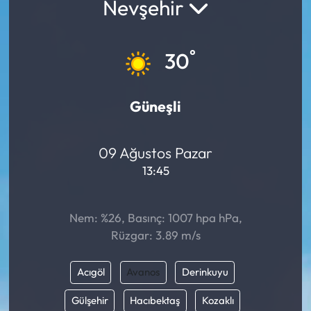
Nevşehir
°
30
Güneşli
09 Ağustos Pazar
13:45
Nem: %26, Basınç: 1007 hpa hPa,
Rüzgar: 3.89 m/s
Acıgöl
Avanos
Derinkuyu
Gülşehir
Hacıbektaş
Kozaklı