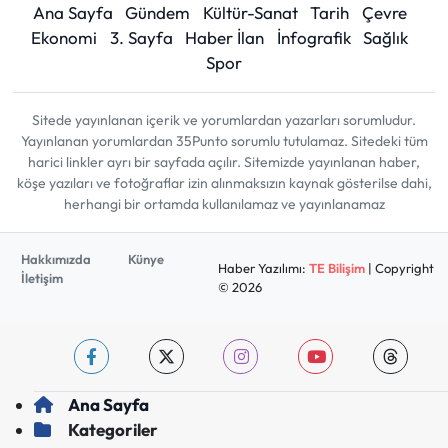
Ana Sayfa
Gündem
Kültür-Sanat
Tarih
Çevre
Ekonomi
3. Sayfa
Haber İlan
İnfografik
Sağlık
Spor
Sitede yayınlanan içerik ve yorumlardan yazarları sorumludur.
Yayınlanan yorumlardan 35Punto sorumlu tutulamaz. Sitedeki tüm
harici linkler ayrı bir sayfada açılır. Sitemizde yayınlanan haber,
köşe yazıları ve fotoğraflar izin alınmaksızın kaynak gösterilse dahi,
herhangi bir ortamda kullanılamaz ve yayınlanamaz
Hakkımızda
Künye
Haber Yazılımı:
TE Bilişim
| Copyright
İletişim
© 2026
Ana Sayfa
Kategoriler