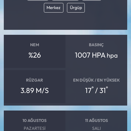
Merkez
Ürgüp
NEM
BASINÇ
%26
1007 HPA
hpa
RÜZGAR
EN DÜŞÜK / EN YÜKSEK
°
°
3.89 M/S
17
/ 31
10 AĞUSTOS
11 AĞUSTOS
PAZARTESI
SALI