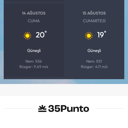
14 AĞUSTOS
15 AĞUSTOS
CUMA
CUMARTESI
°
°
20
19
Güneşli
Güneşli
Nem: %56
Nem: %51
Rüzgar: 9.69 m/s
Rüzgar: 4.11 m/s