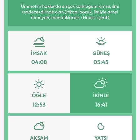
Ümmetim hakkında en çok korktuğum kimse, ilmi
(sadece) dilinde olan (itikadı bozuk, ilmiyle amel
etmeyen) münafıklardır. (Hadis-i şerif)
İMSAK
GÜNEŞ
04:08
05:43
ÖĞLE
İKINDI
12:53
16:41
AKŞAM
YATSI