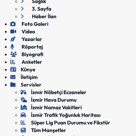
Sağlık
3. Sayfa
Haber İlan
Foto Galeri
Video
Yazarlar
Röportaj
Biyografi
Anketler
Künye
İletişim
Servisler
İzmir Nöbetçi Eczaneler
İzmir Hava Durumu
İzmir Namaz Vakitleri
İzmir Trafik Yoğunluk Haritası
Süper Lig Puan Durumu ve Fikstür
Tüm Manşetler