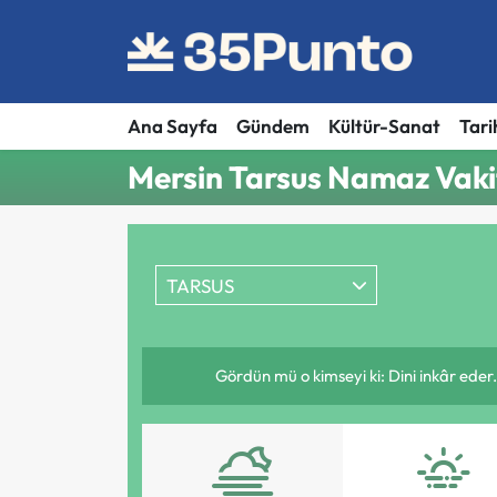
Ana Sayfa
Gündem
Kültür-Sanat
Tari
Mersin Tarsus Namaz Vakit
TARSUS
Gördün mü o kimseyi ki: Dini inkâr eder.