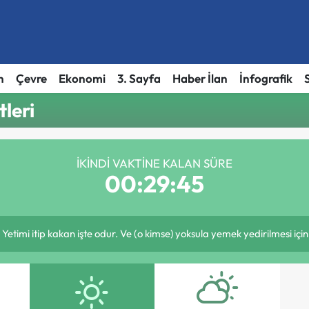
h
Çevre
Ekonomi
3. Sayfa
Haber İlan
İnfografik
leri
İKINDI VAKTINE KALAN SÜRE
00:29:45
 Yetimi itip kakan işte odur. Ve (o kimse) yoksula yemek yedirilmesi içi