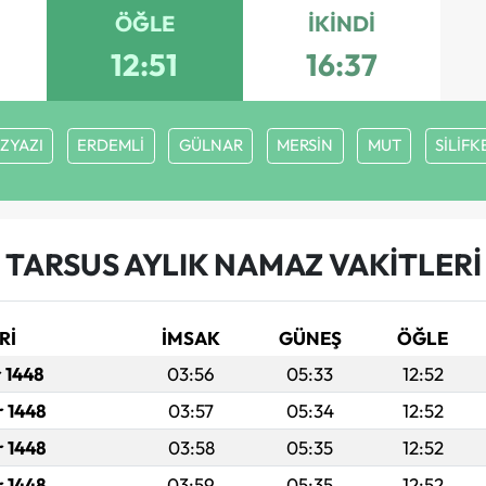
ÖĞLE
İKINDI
12:51
16:37
ZYAZI
ERDEMLİ
GÜLNAR
MERSİN
MUT
SİLİFK
TARSUS AYLIK NAMAZ VAKITLERI
Rİ
İMSAK
GÜNEŞ
ÖĞLE
r 1448
03:56
05:33
12:52
r 1448
03:57
05:34
12:52
r 1448
03:58
05:35
12:52
r 1448
03:59
05:35
12:52