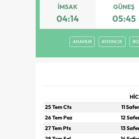
İMSAK
GÜNEŞ
04:14
05:45
ANAMUR
AYDINCIK
BO
HİC
25 Tem Cts
11 Safe
26 Tem Paz
12 Safe
27 Tem Pts
13 Safe
28 Tem Sal
14 Safe