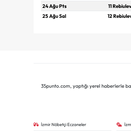
24 Ağu Pts
11 Rebiule
25 Ağu Sal
12 Rebiule
35punto.com, yaptığı yerel haberlerle baş
İzmir Nöbetçi Eczaneler
İzm