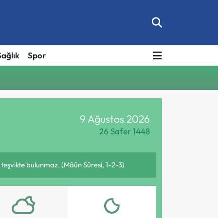
Sağlık
Spor
9 Ağustos 2026
26 Safer 1448
n teşvikte bulunmaz. (Mâûn Sûresi, 1-2-3)