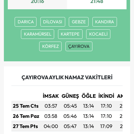
20:16
21:48
DARICA
DİLOVASI
GEBZE
KANDIRA
KARAMÜRSEL
KARTEPE
KOCAELİ
KÖRFEZ
ÇAYIROVA
ÇAYIROVA AYLIK NAMAZ VAKITLERI
İMSAK
GÜNEŞ
ÖĞLE
İKINDI
AKŞA
25 Tem Cts
03:57
05:45
13:14
17:10
20:33
26 Tem Paz
03:58
05:46
13:14
17:10
20:32
27 Tem Pts
04:00
05:47
13:14
17:09
20:31