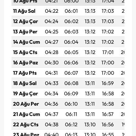
10 Ağu Pts
04:21
06:00
13:13
17:04
20:16
11 Ağu Sal
04:22
06:01
13:13
17:03
20:14
12 Ağu Çar
04:24
06:02
13:13
17:03
20:13
13 Ağu Per
04:25
06:03
13:12
17:02
20:12
14 Ağu Cum
04:27
06:04
13:12
17:02
20:10
15 Ağu Cts
04:28
06:05
13:12
17:01
20:09
16 Ağu Paz
04:30
06:06
13:12
17:00
20:07
17 Ağu Pts
04:31
06:07
13:12
17:00
20:06
18 Ağu Sal
04:33
06:08
13:11
16:59
20:05
19 Ağu Çar
04:34
06:09
13:11
16:58
20:03
20 Ağu Per
04:36
06:10
13:11
16:58
20:02
21 Ağu Cum
04:37
06:11
13:11
16:57
20:00
22 Ağu Cts
04:38
06:12
13:10
16:56
19:59
23 Ağu Paz
04:40
06:13
13:10
16:55
19:57