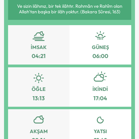
Ve sizin ilâhınız, bir tek ilâhtır. Rahmân ve Rahîm olan
Allah'tan başka bir ilâh yoktur. (Bakara Sûresi, 163)
İMSAK
GÜNEŞ
04:21
06:00
ÖĞLE
İKINDI
13:13
17:04
AKŞAM
YATSI