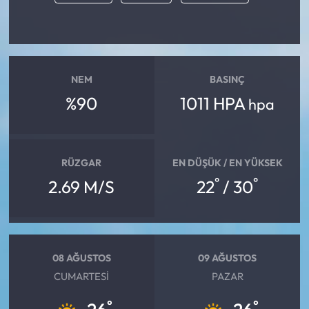
NEM
BASINÇ
%90
1011 HPA
hpa
RÜZGAR
EN DÜŞÜK / EN YÜKSEK
°
°
2.69 M/S
22
/ 30
08 AĞUSTOS
09 AĞUSTOS
CUMARTESI
PAZAR
°
°