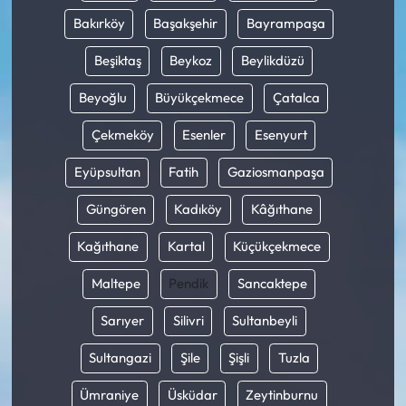
Bakırköy
Başakşehir
Bayrampaşa
Beşiktaş
Beykoz
Beylikdüzü
Beyoğlu
Büyükçekmece
Çatalca
Çekmeköy
Esenler
Esenyurt
Eyüpsultan
Fatih
Gaziosmanpaşa
Güngören
Kadıköy
Kâğıthane
Kağıthane
Kartal
Küçükçekmece
Maltepe
Pendik
Sancaktepe
Sarıyer
Silivri
Sultanbeyli
Sultangazi
Şile
Şişli
Tuzla
Ümraniye
Üsküdar
Zeytinburnu