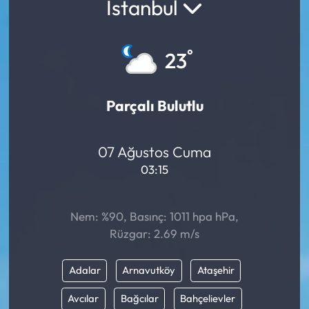
İstanbul
°
23
Parçalı Bulutlu
07 Ağustos Cuma
03:15
Nem: %90, Basınç: 1011 hpa hPa,
Rüzgar: 2.69 m/s
Adalar
Arnavutköy
Ataşehir
Avcılar
Bağcılar
Bahçelievler