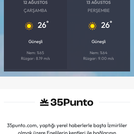
12 AĞUSTOS
13 AĞUSTOS
ÇARŞAMBA
PERŞEMBE
°
°
26
26
Güneşli
Güneşli
Nem: %65
Nem: %64
Rüzgar: 8.19 m/s
Rüzgar: 9.00 m/s
35punto.com, yaptığı yerel haberlerle başta İzmirliler
olmak üzere Egelilerin kentleri ile bağlarının