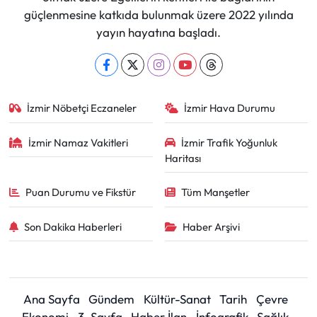
güçlenmesine katkıda bulunmak üzere 2022 yılında
yayın hayatına başladı.
İzmir Nöbetçi Eczaneler
İzmir Hava Durumu
İzmir Namaz Vakitleri
İzmir Trafik Yoğunluk
Haritası
Puan Durumu ve Fikstür
Tüm Manşetler
Son Dakika Haberleri
Haber Arşivi
Ana Sayfa
Gündem
Kültür-Sanat
Tarih
Çevre
Ekonomi
3. Sayfa
Haber İlan
İnfografik
Sağlık