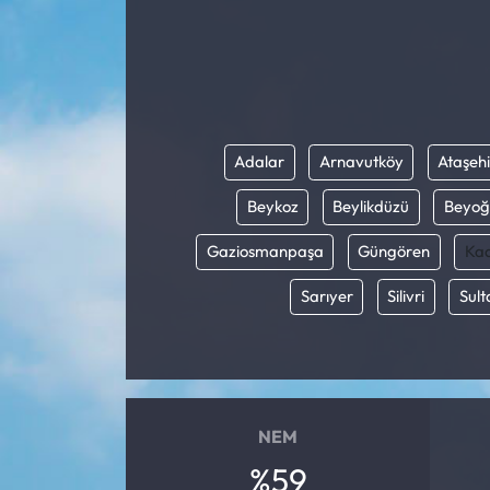
Adalar
Arnavutköy
Ataşehi
Beykoz
Beylikdüzü
Beyoğ
Gaziosmanpaşa
Güngören
Kad
Sarıyer
Silivri
Sult
NEM
%59