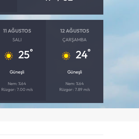
11 AĞUSTOS
12 AĞUSTOS
SALI
ÇARŞAMBA
°
°
25
24
Güneşli
Güneşli
Nem: %64
Nem: %64
Rüzgar: 7.00 m/s
Rüzgar: 7.89 m/s