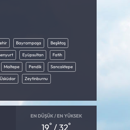
ehir
Bayrampaşa
Beşiktaş
senyurt
Eyüpsultan
Fatih
Maltepe
Pendik
Sancaktepe
Üsküdar
Zeytinburnu
EN DÜŞÜK / EN YÜKSEK
°
°
19
/ 32