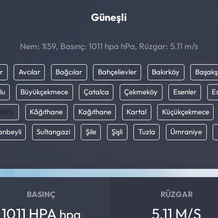
Güneşli
Nem: %59, Basınç: 1011 hpa hPa, Rüzgar: 5.11 m/s
r
Avcılar
Bağcılar
Bahçelievler
Bakırköy
Başakş
lu
Büyükçekmece
Çatalca
Çekmeköy
Esenler
E
ıköy
Kâğıthane
Kağıthane
Kartal
Küçükçekmece
anbeyli
Sultangazi
Şile
Şişli
Tuzla
Ümraniye
BASINÇ
RÜZGAR
1011 HPA
5.11 M/S
hpa