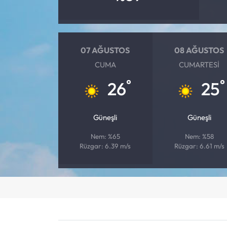
07 AĞUSTOS
08 AĞUSTOS
CUMA
CUMARTESI
°
°
26
25
Güneşli
Güneşli
Nem: %65
Nem: %58
Rüzgar: 6.39 m/s
Rüzgar: 6.61 m/s