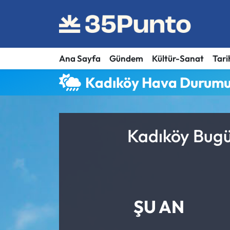
Ana Sayfa
Gündem
Kültür-Sanat
Tari
Kadıköy Hava Durum
Kadıköy Bugü
ŞU AN