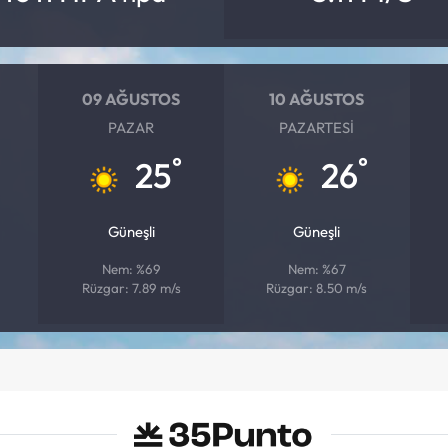
09 AĞUSTOS
10 AĞUSTOS
PAZAR
PAZARTESI
°
°
25
26
Güneşli
Güneşli
Nem: %69
Nem: %67
Rüzgar: 7.89 m/s
Rüzgar: 8.50 m/s