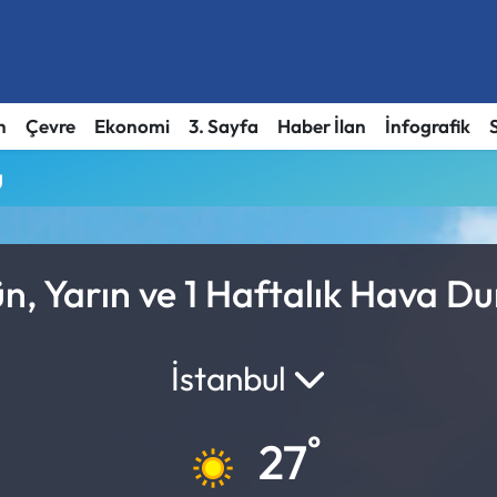
h
Çevre
Ekonomi
3. Sayfa
Haber İlan
İnfografik
u
n, Yarın ve 1 Haftalık Hava D
İstanbul
°
27