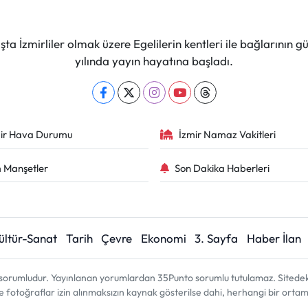
ta İzmirliler olmak üzere Egelilerin kentleri ile bağlarını
yılında yayın hayatına başladı.
ir Hava Durumu
İzmir Namaz Vakitleri
 Manşetler
Son Dakika Haberleri
ültür-Sanat
Tarih
Çevre
Ekonomi
3. Sayfa
Haber İlan
sorumludur. Yayınlanan yorumlardan 35Punto sorumlu tutulamaz. Sitedeki tü
ve fotoğraflar izin alınmaksızın kaynak gösterilse dahi, herhangi bir ort