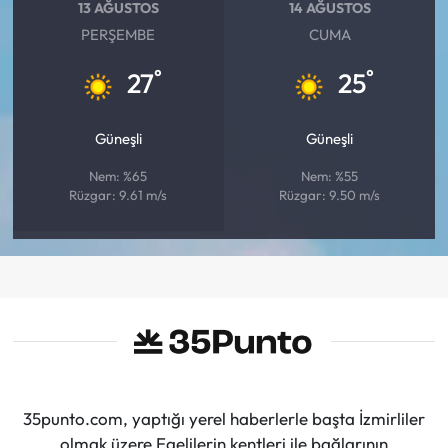
13 AĞUSTOS
14 AĞUSTOS
PERŞEMBE
CUMA
°
°
27
25
Güneşli
Güneşli
Nem: %65
Nem: %55
Rüzgar: 9.61 m/s
Rüzgar: 9.50 m/s
35punto.com, yaptığı yerel haberlerle başta İzmirliler
olmak üzere Egelilerin kentleri ile bağlarının