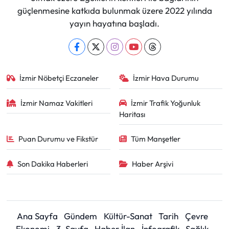
güçlenmesine katkıda bulunmak üzere 2022 yılında
yayın hayatına başladı.
İzmir Nöbetçi Eczaneler
İzmir Hava Durumu
İzmir Namaz Vakitleri
İzmir Trafik Yoğunluk
Haritası
Puan Durumu ve Fikstür
Tüm Manşetler
Son Dakika Haberleri
Haber Arşivi
Ana Sayfa
Gündem
Kültür-Sanat
Tarih
Çevre
Ekonomi
3. Sayfa
Haber İlan
İnfografik
Sağlık