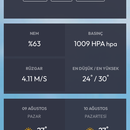
NEM
BASINÇ
%63
1009 HPA
hpa
RÜZGAR
EN DÜŞÜK / EN YÜKSEK
°
°
4.11 M/S
24
/ 30
09 AĞUSTOS
10 AĞUSTOS
PAZAR
PAZARTESI
°
°