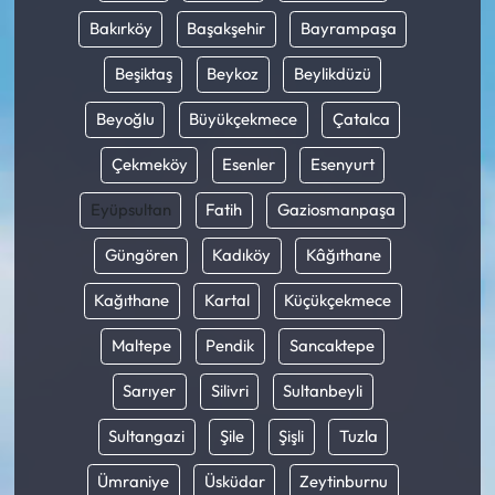
Bakırköy
Başakşehir
Bayrampaşa
Beşiktaş
Beykoz
Beylikdüzü
Beyoğlu
Büyükçekmece
Çatalca
Çekmeköy
Esenler
Esenyurt
Eyüpsultan
Fatih
Gaziosmanpaşa
Güngören
Kadıköy
Kâğıthane
Kağıthane
Kartal
Küçükçekmece
Maltepe
Pendik
Sancaktepe
Sarıyer
Silivri
Sultanbeyli
Sultangazi
Şile
Şişli
Tuzla
Ümraniye
Üsküdar
Zeytinburnu