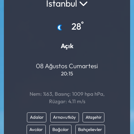
İstanbul
°
28
Açık
08 Ağustos Cumartesi
20:15
Nem: %63, Basınç: 1009 hpa hPa,
Rüzgar: 4.11 m/s
Adalar
Arnavutköy
Ataşehir
Avcılar
Bağcılar
Bahçelievler