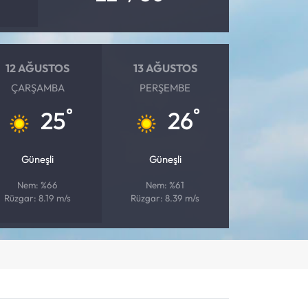
12 AĞUSTOS
13 AĞUSTOS
ÇARŞAMBA
PERŞEMBE
°
°
25
26
Güneşli
Güneşli
Nem: %66
Nem: %61
Rüzgar: 8.19 m/s
Rüzgar: 8.39 m/s