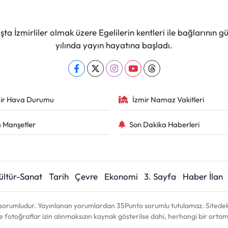
ta İzmirliler olmak üzere Egelilerin kentleri ile bağlarını
yılında yayın hayatına başladı.
ir Hava Durumu
İzmir Namaz Vakitleri
 Manşetler
Son Dakika Haberleri
ültür-Sanat
Tarih
Çevre
Ekonomi
3. Sayfa
Haber İlan
sorumludur. Yayınlanan yorumlardan 35Punto sorumlu tutulamaz. Sitedeki tü
ve fotoğraflar izin alınmaksızın kaynak gösterilse dahi, herhangi bir ort