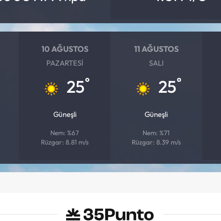
10 AĞUSTOS
11 AĞUSTOS
PAZARTESI
SALI
°
°
25
25
Güneşli
Güneşli
Nem: %67
Nem: %71
Rüzgar: 8.81 m/s
Rüzgar: 8.39 m/s