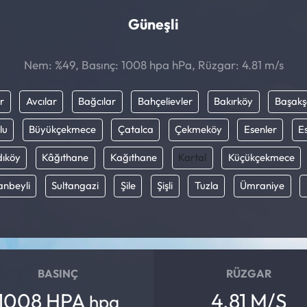
Güneşli
Nem: %49, Basınç: 1008 hpa hPa, Rüzgar: 4.81 m/s
r
Avcılar
Bağcılar
Bahçelievler
Bakırköy
Başakş
lu
Büyükçekmece
Çatalca
Çekmeköy
Esenler
E
ıköy
Kâğıthane
Kağıthane
Kartal
Küçükçekmece
anbeyli
Sultangazi
Şile
Şişli
Tuzla
Ümraniye
BASINÇ
RÜZGAR
1008 HPA
4.81 M/S
hpa