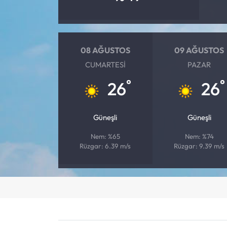
08 AĞUSTOS
09 AĞUSTOS
CUMARTESI
PAZAR
°
°
26
26
Güneşli
Güneşli
Nem: %65
Nem: %74
Rüzgar: 6.39 m/s
Rüzgar: 9.39 m/s