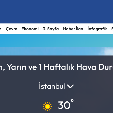
h
Çevre
Ekonomi
3. Sayfa
Haber İlan
İnfografik
, Yarın ve 1 Haftalık Hava D
İstanbul
°
30