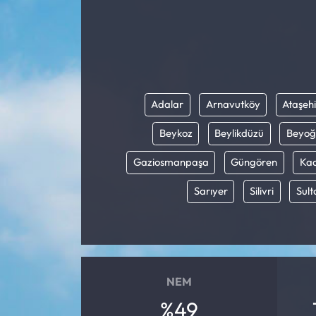
Adalar
Arnavutköy
Ataşehi
Beykoz
Beylikdüzü
Beyoğ
Gaziosmanpaşa
Güngören
Kad
Sarıyer
Silivri
Sult
NEM
%49