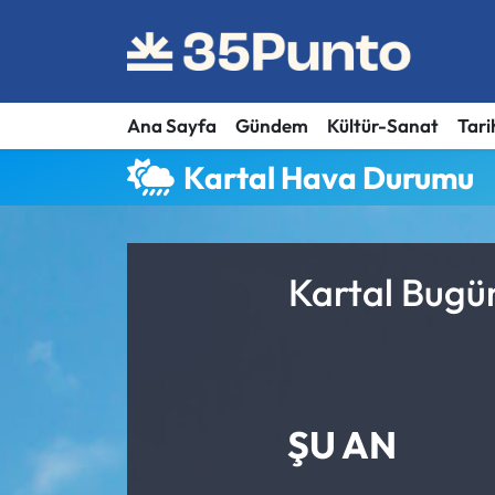
Ana Sayfa
Gündem
Kültür-Sanat
Tari
Kartal Hava Durumu
Kartal Bugün
ŞU AN