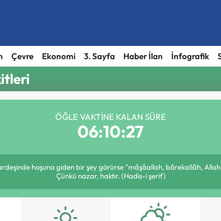
h
Çevre
Ekonomi
3. Sayfa
Haber İlan
İnfografik
tleri
ÖĞLE VAKTINE KALAN SÜRE
06:10:27
kardeşinde hoşuna giden bir şey görürse "mâşâallah, bârekallâh, Allah
Çünkü nazar, haktır. (Hadis-i şerif)