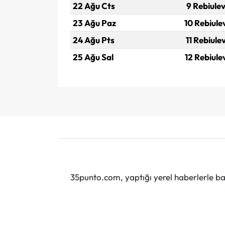
22 Ağu Cts
9 Rebiulev
23 Ağu Paz
10 Rebiule
24 Ağu Pts
11 Rebiule
25 Ağu Sal
12 Rebiule
35punto.com, yaptığı yerel haberlerle baş