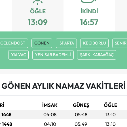
ÖĞLE
İKINDI
13:09
16:57
GELENDOST
GÖNEN
ISPARTA
KEÇİBORLU
SENİ
YALVAÇ
YENİSAR BADEMLİ
ŞARKİ KARAAĞAÇ
GÖNEN AYLIK NAMAZ VAKITLERI
Rİ
İMSAK
GÜNEŞ
ÖĞLE
r 1448
04:08
05:48
13:10
r 1448
04:10
05:49
13:10