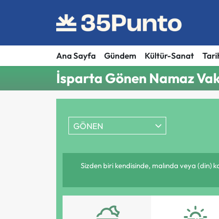
Ana Sayfa
Gündem
Kültür-Sanat
Tari
İsparta Gönen Namaz Vaki
GÖNEN
Sizden biri kendisinde, malında veya (din) 