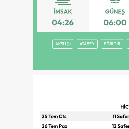
İMSAK
GÜNEŞ
04:26
06:00
AKSU (I)
ATABEY
EĞİRDİR
HİC
25 Tem Cts
11 Safe
26 Tem Paz
12 Safe