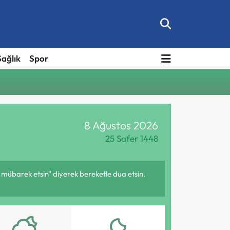
Sağlık
Spor
8 Ağustos 2026
25 Safer 1448
 mübarek etsin" diyerek bereketle dua etsin.