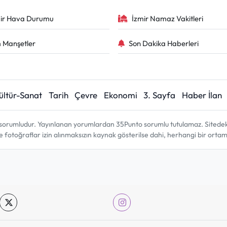
ir Hava Durumu
İzmir Namaz Vakitleri
 Manşetler
Son Dakika Haberleri
ültür-Sanat
Tarih
Çevre
Ekonomi
3. Sayfa
Haber İlan
sorumludur. Yayınlanan yorumlardan 35Punto sorumlu tutulamaz. Sitedeki tü
ve fotoğraflar izin alınmaksızın kaynak gösterilse dahi, herhangi bir ort