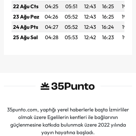
22 Ağu Cts
04:25
05:51
12:43
16:25
19:26
23 Ağu Paz
04:26
05:52
12:43
16:25
19:24
24 Ağu Pts
04:27
05:52
12:43
16:24
19:23
25 Ağu Sal
04:28
05:53
12:42
16:23
19:22
35punto.com, yaptığı yerel haberlerle başta İzmirliler
olmak üzere Egelilerin kentleri ile bağlarının
güçlenmesine katkıda bulunmak üzere 2022 yılında
yayın hayatına başladı.