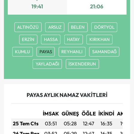
19:41
21:06
ALTINÖZÜ
ARSUZ
BELEN
DÖRTYOL
ERZİN
HASSA
HATAY
KIRIKHAN
KUMLU
PAYAS
REYHANLI
SAMANDAĞ
YAYLADAĞI
İSKENDERUN
PAYAS AYLIK NAMAZ VAKITLERI
İMSAK
GÜNEŞ
ÖĞLE
İKINDI
AKŞA
25 Tem Cts
03:51
05:28
12:47
16:35
19:55
26 Tem Paz
03:52
05:29
12:47
16:35
19:55