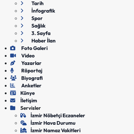
Tarih
İnfografik
Spor
Sağlık
3. Sayfa
Haber İlan
Foto Galeri
Video
Yazarlar
Röportaj
Biyografi
Anketler
Künye
İletişim
Servisler
İzmir Nöbetçi Eczaneler
İzmir Hava Durumu
İzmir Namaz Vakitleri