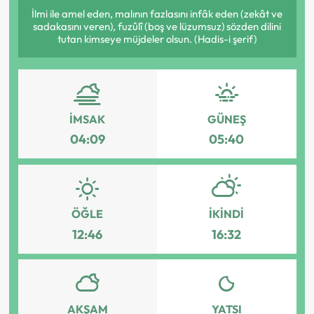
İlmi ile amel eden, malının fazlasını infâk eden (zekât ve
sadakasını veren), fuzûlî (boş ve lüzumsuz) sözden dilini
tutan kimseye müjdeler olsun. (Hadis-i şerif)
İMSAK
GÜNEŞ
04:09
05:40
ÖĞLE
İKINDI
12:46
16:32
AKŞAM
YATSI