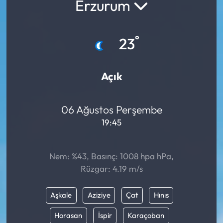
Erzurum
°
23
Açık
06 Ağustos Perşembe
19:45
Nem: %43, Basınç: 1008 hpa hPa,
Rüzgar: 4.19 m/s
Aşkale
Aziziye
Çat
Hınıs
Horasan
İspir
Karaçoban