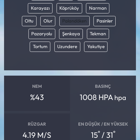
Karayazı
Köprüköy
Narman
Oltu
Olur
Palandöken
Pasinler
Pazaryolu
Şenkaya
Tekman
Tortum
Uzundere
Yakutiye
NEM
BASINÇ
%43
1008 HPA
hpa
RÜZGAR
EN DÜŞÜK / EN YÜKSEK
°
°
4.19 M/S
15
/ 31