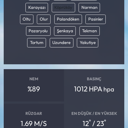
Karayazı
Köprüköy
Narman
Oltu
Olur
Palandöken
Pasinler
Pazaryolu
Şenkaya
Tekman
Tortum
Uzundere
Yakutiye
NEM
BASINÇ
%89
1012 HPA
hpa
RÜZGAR
EN DÜŞÜK / EN YÜKSEK
°
°
1.69 M/S
12
/ 23