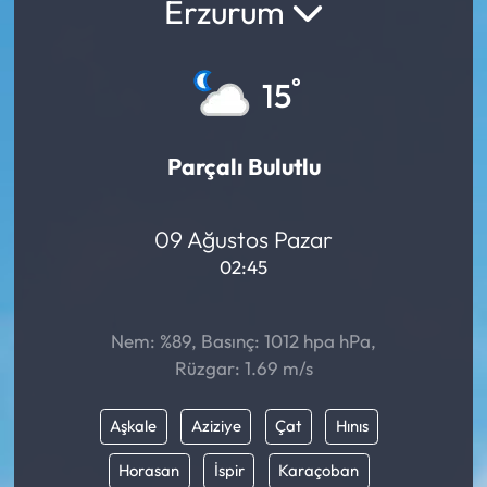
Erzurum
°
15
Parçalı Bulutlu
09 Ağustos Pazar
02:45
Nem: %89, Basınç: 1012 hpa hPa,
Rüzgar: 1.69 m/s
Aşkale
Aziziye
Çat
Hınıs
Horasan
İspir
Karaçoban