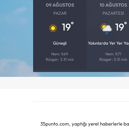
09 AĞUSTOS
10 AĞUSTOS
PAZAR
PAZARTESI
°
°
19
19
Güneşli
Yakınlarda Yer Yer Y
Nem: %69
Nem: %71
Rüzgar: 3.31 m/s
Rüzgar: 3.31 m/s
35punto.com, yaptığı yerel haberlerle baş