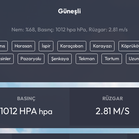
Güneşli
Nem: %68, Basınç: 1012 hpa hPa, Rüzgar: 2.81 m/s
nıs
Horasan
İspir
Karaçoban
Karayazı
Köprükö
sinler
Pazaryolu
Şenkaya
Tekman
Tortum
Uzun
BASINÇ
RÜZGAR
1012 HPA
2.81 M/S
hpa