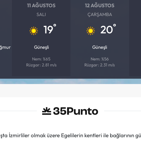
11 AĞUSTOS
12 AĞUSTOS
SALI
ÇARŞAMBA
°
°
19
20
ağmur
Güneşli
Güneşli
Nem: %65
Nem: %56
Rüzgar: 2.81 m/s
Rüzgar: 2.31 m/s
ta İzmirliler olmak üzere Egelilerin kentleri ile bağlarını