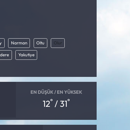
y
Narman
Oltu
Olur
dere
Yakutiye
EN DÜŞÜK / EN YÜKSEK
°
°
12
/ 31