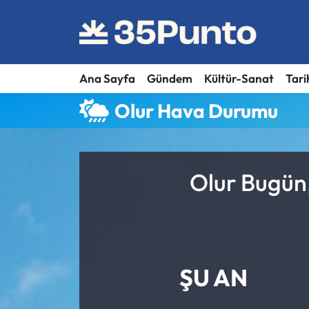
Ana Sayfa
Gündem
Kültür-Sanat
Tari
Olur Hava Durumu
Olur Bugün,
ŞU AN