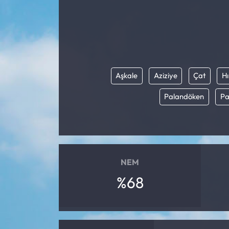
Aşkale
Aziziye
Çat
Hı
Palandöken
Pa
NEM
%68