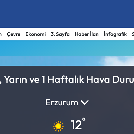
h
Çevre
Ekonomi
3. Sayfa
Haber İlan
İnfografik
 Yarın ve 1 Haftalık Hava Du
Erzurum
°
12