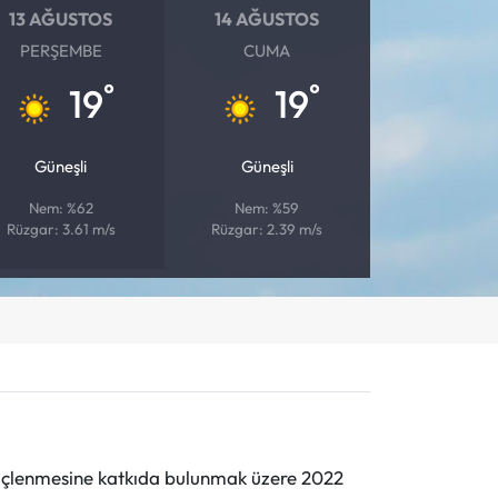
13 AĞUSTOS
14 AĞUSTOS
PERŞEMBE
CUMA
°
°
19
19
Güneşli
Güneşli
Nem: %62
Nem: %59
Rüzgar: 3.61 m/s
Rüzgar: 2.39 m/s
n güçlenmesine katkıda bulunmak üzere 2022