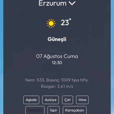
Erzurum
°
23
Güneşli
07 Ağustos Cuma
12:30
Nem: %33, Basınç: 1009 hpa hPa,
Rüzgar: 3.61 m/s
Aşkale
Aziziye
Çat
Hınıs
Horasan
İspir
Karaçoban