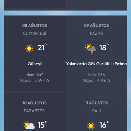
08 AĞUSTOS
09 AĞUSTOS
CUMARTESI
PAZAR
°
°
21
18
Güneşli
Yakınlarda Gök Gürültülü Fırtına
Nem: %47
Nem: %66
Rüzgar: 3.69 m/s
Rüzgar: 4.11 m/s
10 AĞUSTOS
11 AĞUSTOS
PAZARTESI
SALI
°
°
15
16