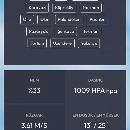
Karayazı
Köprüköy
Narman
Oltu
Olur
Palandöken
Pasinler
Pazaryolu
Şenkaya
Tekman
Tortum
Uzundere
Yakutiye
NEM
BASINÇ
%33
1009 HPA
hpa
RÜZGAR
EN DÜŞÜK / EN YÜKSEK
°
°
3.61 M/S
13
/ 25