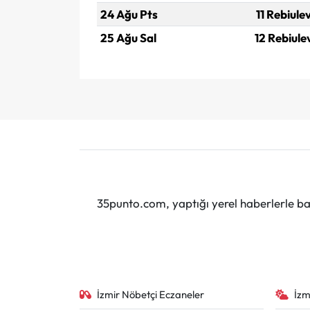
24 Ağu Pts
11 Rebiule
25 Ağu Sal
12 Rebiule
35punto.com, yaptığı yerel haberlerle baş
İzmir Nöbetçi Eczaneler
İzm