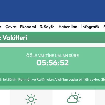
h
Çevre
Ekonomi
3. Sayfa
Haber İlan
İnfografik
Vakitleri
ÖĞLE VAKTINE KALAN SÜRE
05:56:52
 bir tek ilâhtır. Rahmân ve Rahîm olan Allah'tan başka bir ilâh yoktur. (