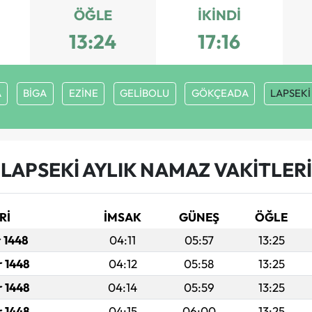
ÖĞLE
İKINDI
13:24
17:16
A
BİGA
EZİNE
GELİBOLU
GÖKÇEADA
LAPSEKİ
LAPSEKİ AYLIK NAMAZ VAKITLERI
Rİ
İMSAK
GÜNEŞ
ÖĞLE
r 1448
04:11
05:57
13:25
r 1448
04:12
05:58
13:25
r 1448
04:14
05:59
13:25
r 1448
04:15
06:00
13:25