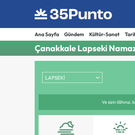
Ana Sayfa
Gündem
Kültür-Sanat
Tari
Çanakkale Lapseki Namaz 
LAPSEKİ
Ve sizin ilâhınız,