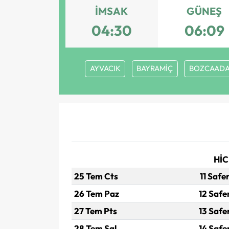
İMSAK
GÜNEŞ
04:30
06:09
AYVACIK
BAYRAMİÇ
BOZCAAD
HİC
25 Tem Cts
11 Safe
26 Tem Paz
12 Safe
27 Tem Pts
13 Safe
28 Tem Sal
14 Safe