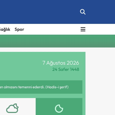
Sağlık
Spor
7 Ağustos 2026
24 Safer 1448
olmasını temenni ederdi. (Hadis-i şerif)