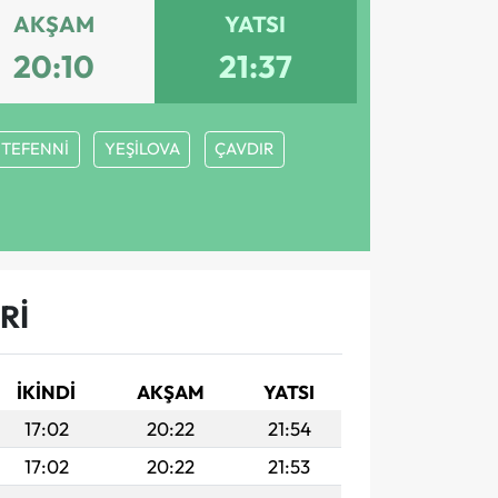
AKŞAM
YATSI
20:10
21:37
TEFENNİ
YEŞİLOVA
ÇAVDIR
RI
İKINDI
AKŞAM
YATSI
17:02
20:22
21:54
17:02
20:22
21:53