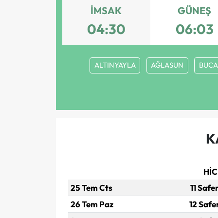
İMSAK
GÜNEŞ
04:30
06:03
ALTINYAYLA
AĞLASUN
BUCA
K
HİC
25 Tem Cts
11 Safe
26 Tem Paz
12 Safe