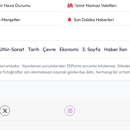
ir Hava Durumu
İzmir Namaz Vakitleri
 Manşetler
Son Dakika Haberleri
ültür-Sanat
Tarih
Çevre
Ekonomi
3. Sayfa
Haber İlan
sorumludur. Yayınlanan yorumlardan 35Punto sorumlu tutulamaz. Sitedeki tü
ve fotoğraflar izin alınmaksızın kaynak gösterilse dahi, herhangi bir ort