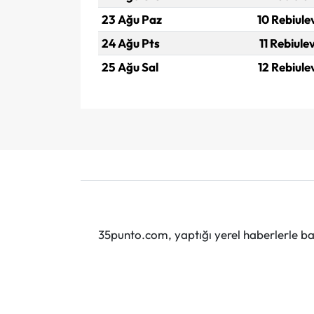
23 Ağu Paz
10 Rebiule
24 Ağu Pts
11 Rebiule
25 Ağu Sal
12 Rebiule
35punto.com, yaptığı yerel haberlerle baş