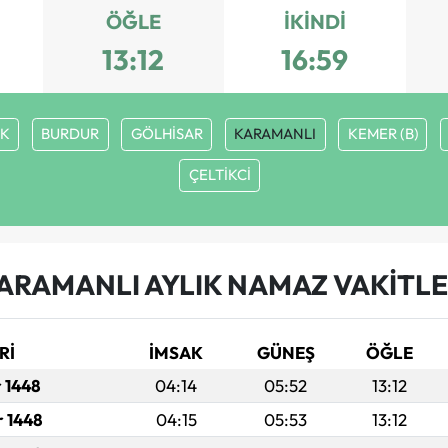
ÖĞLE
İKINDI
13:12
16:59
K
BURDUR
GÖLHİSAR
KARAMANLI
KEMER (B)
ÇELTİKCİ
ARAMANLI AYLIK NAMAZ VAKITLE
Rİ
İMSAK
GÜNEŞ
ÖĞLE
r 1448
04:14
05:52
13:12
r 1448
04:15
05:53
13:12