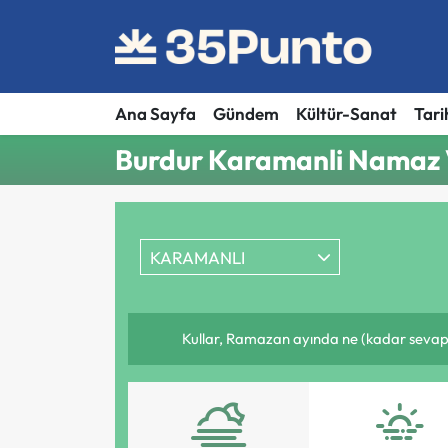
Ana Sayfa
Gündem
Kültür-Sanat
Tari
Burdur Karamanli Namaz V
KARAMANLI
Kullar, Ramazan ayında ne (kadar sevap 