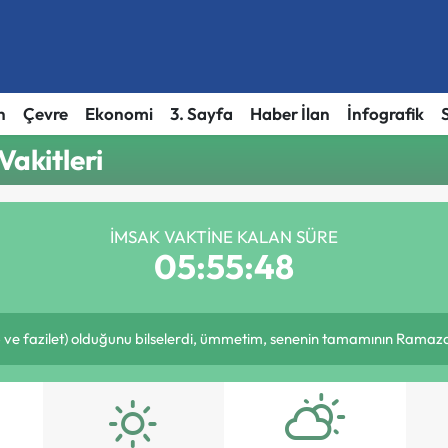
h
Çevre
Ekonomi
3. Sayfa
Haber İlan
İnfografik
akitleri
İMSAK VAKTINE KALAN SÜRE
05:55:48
ve fazilet) olduğunu bilselerdi, ümmetim, senenin tamamının Ramazan 