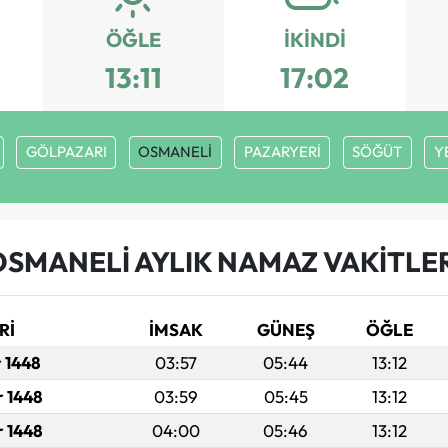
ÖĞLE
İKINDI
13:11
17:02
GÖLPAZARI
OSMANELİ
PAZARYERİ
SÖĞÜT
Y
OSMANELİ AYLIK NAMAZ VAKITLER
Rİ
İMSAK
GÜNEŞ
ÖĞLE
r 1448
03:57
05:44
13:12
r 1448
03:59
05:45
13:12
r 1448
04:00
05:46
13:12