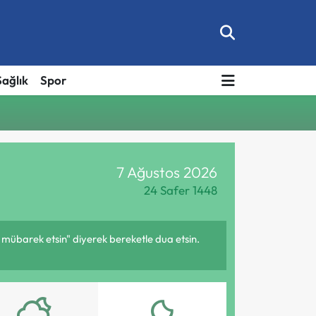
Sağlık
Spor
7 Ağustos 2026
24 Safer 1448
 mübarek etsin" diyerek bereketle dua etsin.