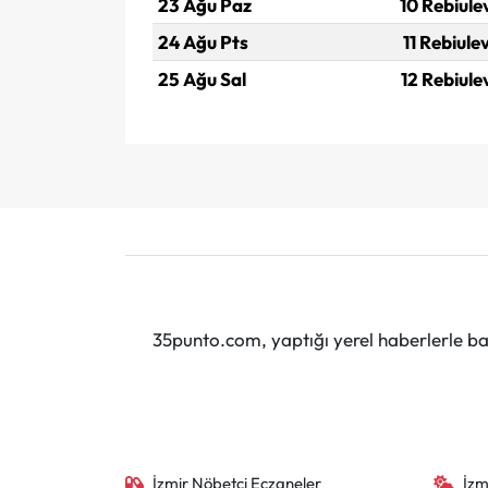
23 Ağu Paz
10 Rebiule
24 Ağu Pts
11 Rebiule
25 Ağu Sal
12 Rebiule
35punto.com, yaptığı yerel haberlerle baş
İzmir Nöbetçi Eczaneler
İzm