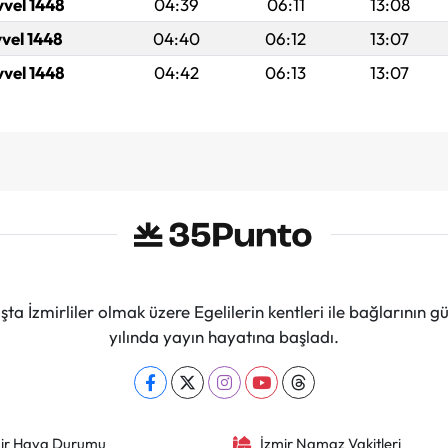
vvel 1448
04:39
06:11
13:08
vvel 1448
04:40
06:12
13:07
vvel 1448
04:42
06:13
13:07
ta İzmirliler olmak üzere Egelilerin kentleri ile bağlarını
yılında yayın hayatına başladı.
ir Hava Durumu
İzmir Namaz Vakitleri