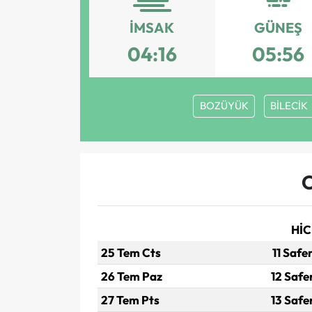
İMSAK
GÜNEŞ
04:16
05:56
BOZÜYÜK
BİLECİK
HİC
25 Tem Cts
11 Safe
26 Tem Paz
12 Safe
27 Tem Pts
13 Safe