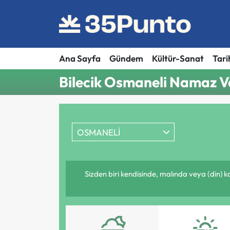
Ana Sayfa
Gündem
Kültür-Sanat
Tari
Bilecik Osmaneli Namaz Va
OSMANELİ
Sizden biri kendisinde, malında veya (din) 