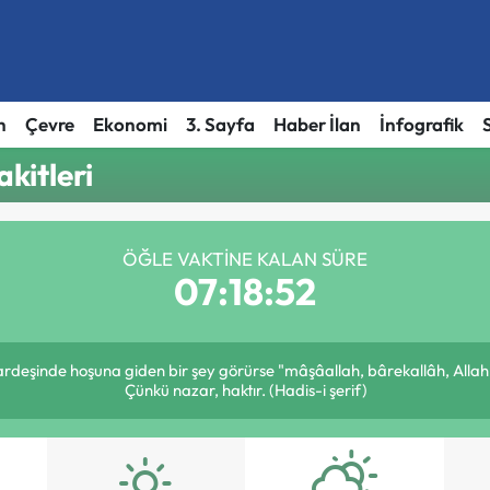
h
Çevre
Ekonomi
3. Sayfa
Haber İlan
İnfografik
kitleri
ÖĞLE VAKTINE KALAN SÜRE
07:18:52
kardeşinde hoşuna giden bir şey görürse "mâşâallah, bârekallâh, Allah
Çünkü nazar, haktır. (Hadis-i şerif)