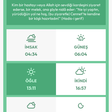
Kim bir hastayı veya Allah için sevdiği kardeşini ziyaret
ederse, bir melek, ona şöyle nidâ eder: "Ne iyi yaptın,
yürüdüğün yol ne hoş, (bu ziyaretle) Cennet'te kendine
bir köşk hazırladın!" (Hadis-i şerif)
İMSAK
GÜNEŞ
04:34
06:04
ÖĞLE
İKINDI
13:11
16:57