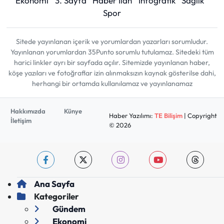
Ekonomi
3. Sayfa
Haber İlan
İnfografik
Sağlık
Spor
Sitede yayınlanan içerik ve yorumlardan yazarları sorumludur.
Yayınlanan yorumlardan 35Punto sorumlu tutulamaz. Sitedeki tüm
harici linkler ayrı bir sayfada açılır. Sitemizde yayınlanan haber,
köşe yazıları ve fotoğraflar izin alınmaksızın kaynak gösterilse dahi,
herhangi bir ortamda kullanılamaz ve yayınlanamaz
Hakkımızda
Künye
Haber Yazılımı:
TE Bilişim
| Copyright
İletişim
© 2026
Ana Sayfa
Kategoriler
Gündem
Ekonomi