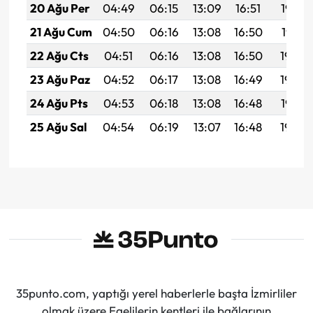
20 Ağu Per
04:49
06:15
13:09
16:51
19:52
21 Ağu Cum
04:50
06:16
13:08
16:50
19:51
22 Ağu Cts
04:51
06:16
13:08
16:50
19:50
23 Ağu Paz
04:52
06:17
13:08
16:49
19:48
24 Ağu Pts
04:53
06:18
13:08
16:48
19:47
25 Ağu Sal
04:54
06:19
13:07
16:48
19:46
35punto.com, yaptığı yerel haberlerle başta İzmirliler
olmak üzere Egelilerin kentleri ile bağlarının