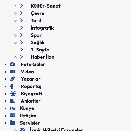
Kültür-Sanat
Çevre
Tarih
İnfografik
Spor
Sağlık
3. Sayfa
Haber İlan
Foto Galeri
Video
Yazarlar
Röportaj
Biyografi
Anketler
Künye
İletişim
Servisler
İzmir Nöbetçi Eczaneler