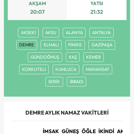
AKŞAM
YATSI
20:07
21:32
AKSEKİ
AKSU
ALANYA
ANTALYA
DEMRE
ELMALI
FİNİKE
GAZİPAŞA
GÜNDOĞMUŞ
KAŞ
KEMER
KORKUTELİ
KUMLUCA
MANAVGAT
SERİK
İBRADI
DEMRE AYLIK NAMAZ VAKITLERI
İMSAK
GÜNEŞ
ÖĞLE
İKINDI
AKŞA