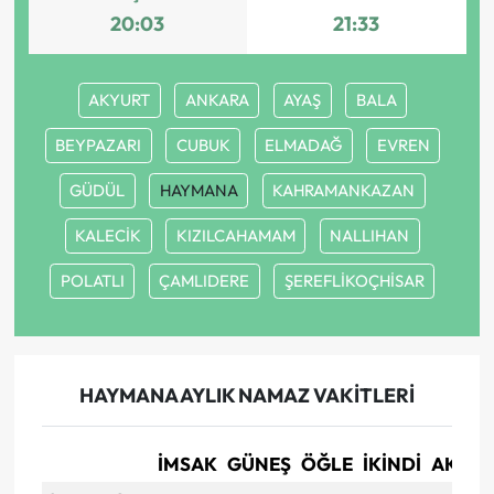
20:03
21:33
AKYURT
ANKARA
AYAŞ
BALA
BEYPAZARI
CUBUK
ELMADAĞ
EVREN
GÜDÜL
HAYMANA
KAHRAMANKAZAN
KALECİK
KIZILCAHAMAM
NALLIHAN
POLATLI
ÇAMLIDERE
ŞEREFLİKOÇHİSAR
HAYMANA AYLIK NAMAZ VAKITLERI
İMSAK
GÜNEŞ
ÖĞLE
İKINDI
AKŞA