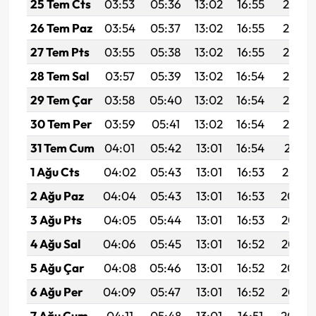
25 Tem Cts
03:53
05:36
13:02
16:55
20:17
26 Tem Paz
03:54
05:37
13:02
16:55
20:16
27 Tem Pts
03:55
05:38
13:02
16:55
20:15
28 Tem Sal
03:57
05:39
13:02
16:54
20:14
29 Tem Çar
03:58
05:40
13:02
16:54
20:13
30 Tem Per
03:59
05:41
13:02
16:54
20:12
31 Tem Cum
04:01
05:42
13:01
16:54
20:11
1 Ağu Cts
04:02
05:43
13:01
16:53
20:10
2 Ağu Paz
04:04
05:43
13:01
16:53
20:09
3 Ağu Pts
04:05
05:44
13:01
16:53
20:08
4 Ağu Sal
04:06
05:45
13:01
16:52
20:07
5 Ağu Çar
04:08
05:46
13:01
16:52
20:06
6 Ağu Per
04:09
05:47
13:01
16:52
20:05
7 Ağu Cum
04:11
05:48
13:01
16:51
20:04