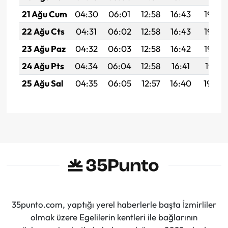
21 Ağu Cum
04:30
06:01
12:58
16:43
19:46
22 Ağu Cts
04:31
06:02
12:58
16:43
19:44
23 Ağu Paz
04:32
06:03
12:58
16:42
19:43
24 Ağu Pts
04:34
06:04
12:58
16:41
19:41
25 Ağu Sal
04:35
06:05
12:57
16:40
19:40
35punto.com, yaptığı yerel haberlerle başta İzmirliler
olmak üzere Egelilerin kentleri ile bağlarının