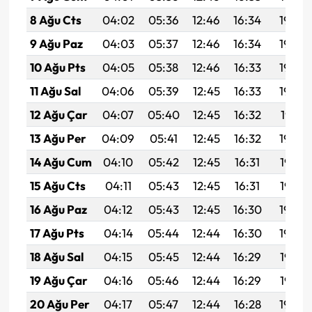
8 Ağu Cts
04:02
05:36
12:46
16:34
19:45
9 Ağu Paz
04:03
05:37
12:46
16:34
19:44
10 Ağu Pts
04:05
05:38
12:46
16:33
19:43
11 Ağu Sal
04:06
05:39
12:45
16:33
19:42
12 Ağu Çar
04:07
05:40
12:45
16:32
19:41
13 Ağu Per
04:09
05:41
12:45
16:32
19:39
14 Ağu Cum
04:10
05:42
12:45
16:31
19:38
15 Ağu Cts
04:11
05:43
12:45
16:31
19:37
16 Ağu Paz
04:12
05:43
12:45
16:30
19:36
17 Ağu Pts
04:14
05:44
12:44
16:30
19:34
18 Ağu Sal
04:15
05:45
12:44
16:29
19:33
19 Ağu Çar
04:16
05:46
12:44
16:29
19:32
20 Ağu Per
04:17
05:47
12:44
16:28
19:30