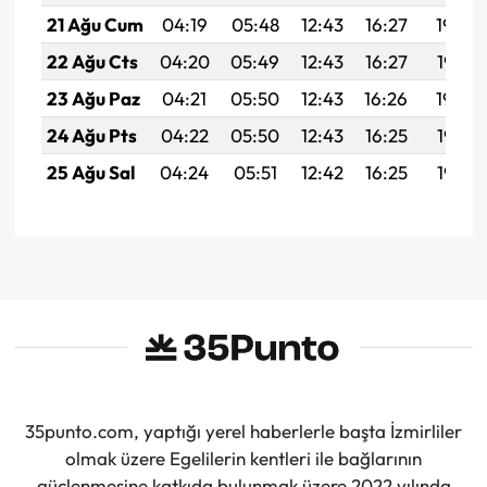
21 Ağu Cum
04:19
05:48
12:43
16:27
19:29
22 Ağu Cts
04:20
05:49
12:43
16:27
19:28
23 Ağu Paz
04:21
05:50
12:43
16:26
19:26
24 Ağu Pts
04:22
05:50
12:43
16:25
19:25
25 Ağu Sal
04:24
05:51
12:42
16:25
19:23
35punto.com, yaptığı yerel haberlerle başta İzmirliler
olmak üzere Egelilerin kentleri ile bağlarının
güçlenmesine katkıda bulunmak üzere 2022 yılında