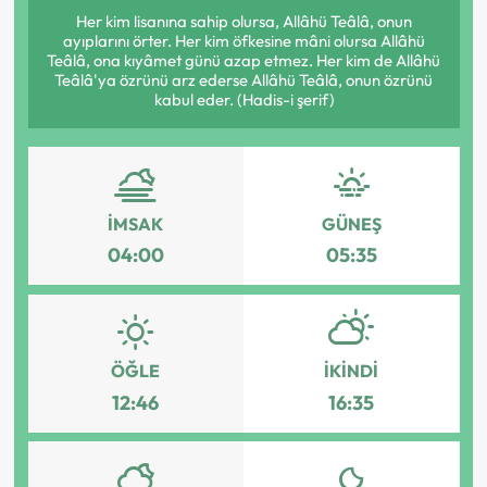
Her kim lisanına sahip olursa, Allâhü Teâlâ, onun
ayıplarını örter. Her kim öfkesine mâni olursa Allâhü
Teâlâ, ona kıyâmet günü azap etmez. Her kim de Allâhü
Teâlâ'ya özrünü arz ederse Allâhü Teâlâ, onun özrünü
kabul eder. (Hadis-i şerif)
İMSAK
GÜNEŞ
04:00
05:35
ÖĞLE
İKINDI
12:46
16:35