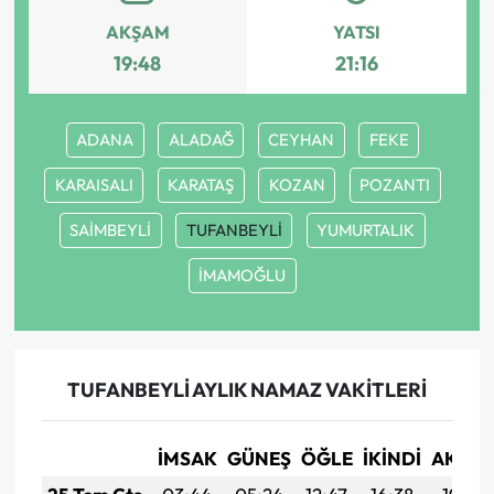
AKŞAM
YATSI
19:48
21:16
ADANA
ALADAĞ
CEYHAN
FEKE
KARAISALI
KARATAŞ
KOZAN
POZANTI
SAİMBEYLİ
TUFANBEYLİ
YUMURTALIK
İMAMOĞLU
TUFANBEYLİ AYLIK NAMAZ VAKITLERI
İMSAK
GÜNEŞ
ÖĞLE
İKINDI
AKŞA