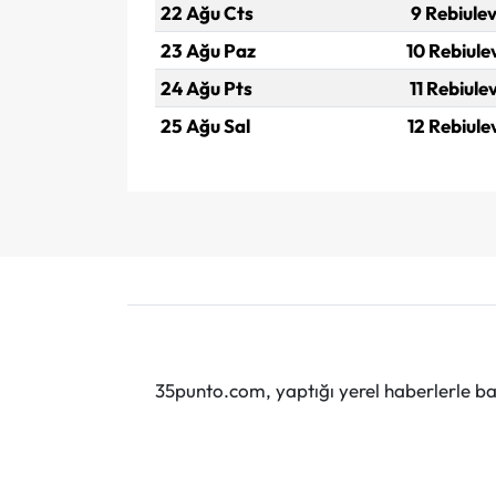
22 Ağu Cts
9 Rebiulev
23 Ağu Paz
10 Rebiule
24 Ağu Pts
11 Rebiule
25 Ağu Sal
12 Rebiule
35punto.com, yaptığı yerel haberlerle baş