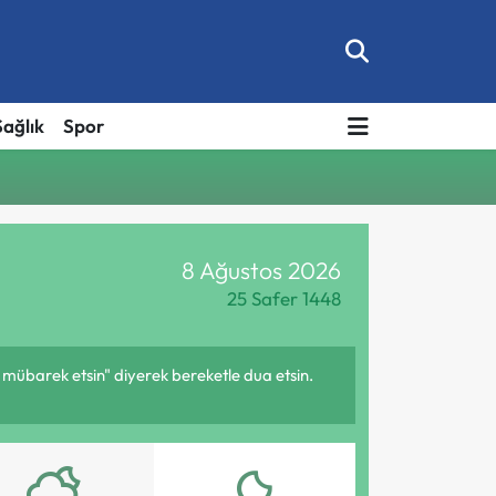
Sağlık
Spor
8 Ağustos 2026
25 Safer 1448
 mübarek etsin" diyerek bereketle dua etsin.