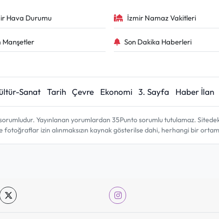
ir Hava Durumu
İzmir Namaz Vakitleri
 Manşetler
Son Dakika Haberleri
ültür-Sanat
Tarih
Çevre
Ekonomi
3. Sayfa
Haber İlan
sorumludur. Yayınlanan yorumlardan 35Punto sorumlu tutulamaz. Sitedeki tü
ve fotoğraflar izin alınmaksızın kaynak gösterilse dahi, herhangi bir ort