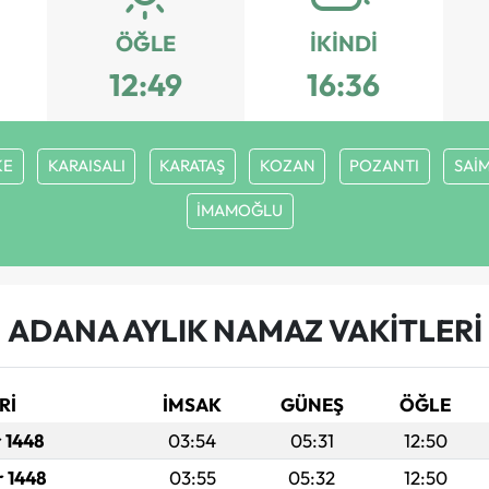
ÖĞLE
İKINDI
12:49
16:36
KE
KARAISALI
KARATAŞ
KOZAN
POZANTI
SAİ
İMAMOĞLU
ADANA AYLIK NAMAZ VAKITLERI
Rİ
İMSAK
GÜNEŞ
ÖĞLE
r 1448
03:54
05:31
12:50
r 1448
03:55
05:32
12:50