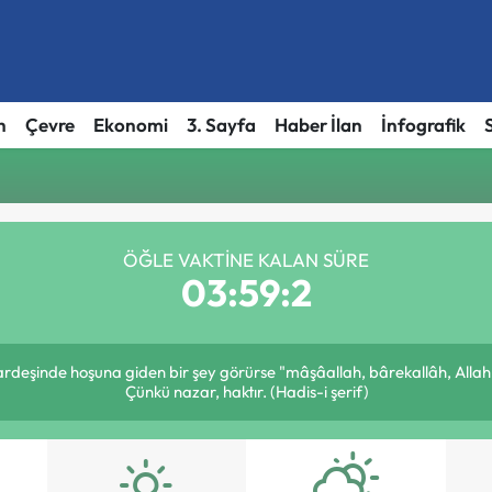
h
Çevre
Ekonomi
3. Sayfa
Haber İlan
İnfografik
ÖĞLE VAKTINE KALAN SÜRE
03:59:2
kardeşinde hoşuna giden bir şey görürse "mâşâallah, bârekallâh, Allah
Çünkü nazar, haktır. (Hadis-i şerif)