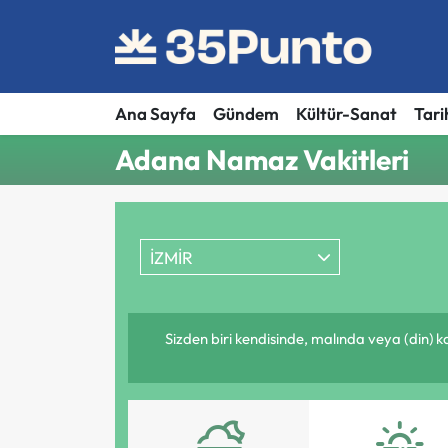
Ana Sayfa
Gündem
Kültür-Sanat
Tari
Adana Namaz Vakitleri
İZMİR
Sizden biri kendisinde, malında veya (din) 