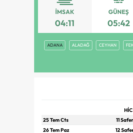
İMSAK
GÜNEŞ
04:11
05:42
ADANA
ALADAĞ
CEYHAN
FE
HİC
25 Tem Cts
11 Safe
26 Tem Paz
12 Safe