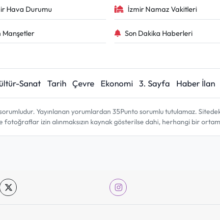
ir Hava Durumu
İzmir Namaz Vakitleri
 Manşetler
Son Dakika Haberleri
ültür-Sanat
Tarih
Çevre
Ekonomi
3. Sayfa
Haber İlan
sorumludur. Yayınlanan yorumlardan 35Punto sorumlu tutulamaz. Sitedeki tü
ve fotoğraflar izin alınmaksızın kaynak gösterilse dahi, herhangi bir ort