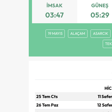
İMSAK
GÜNEŞ
03:47
05:29
19 MAYIS
ALAÇAM
ASARCIK
TE
HİC
25 Tem Cts
11 Safe
26 Tem Paz
12 Safe