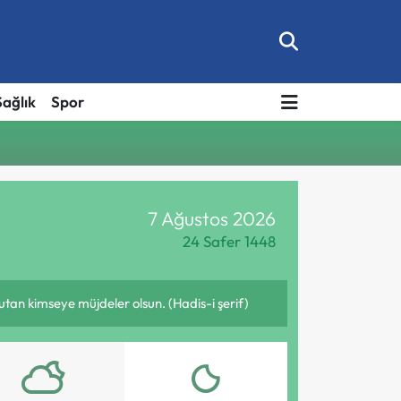
Sağlık
Spor
7 Ağustos 2026
24 Safer 1448
tutan kimseye müjdeler olsun. (Hadis-i şerif)