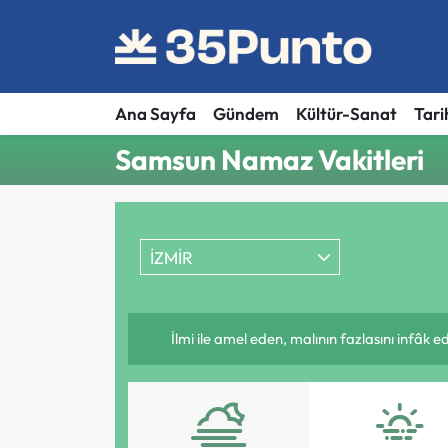
Ana Sayfa
Gündem
Kültür-Sanat
Tari
Samsun Namaz Vakitleri
İZMİR
İlmi ile amel eden, malının fazlasını infâk 