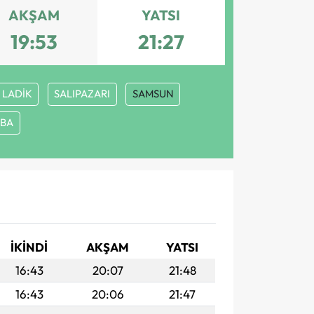
AKŞAM
YATSI
19:53
21:27
LADİK
SALIPAZARI
SAMSUN
BA
I
İKINDI
AKŞAM
YATSI
16:43
20:07
21:48
16:43
20:06
21:47