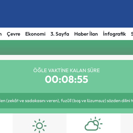
h
Çevre
Ekonomi
3. Sayfa
Haber İlan
İnfografik
ÖĞLE VAKTINE KALAN SÜRE
00:08:55
eden (zekât ve sadakasını veren), fuzûlî (boş ve lüzumsuz) sözden dilini 