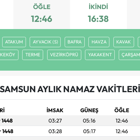
ÖĞLE
İKINDI
12:46
16:38
ATAKUM
AYVACIK (S)
BAFRA
HAVZA
KAVAK
KKEKÖY
TERME
VEZİRKÖPRÜ
YAKAKENT
ÇARŞAM
SAMSUN AYLIK NAMAZ VAKITLER
Rİ
İMSAK
GÜNEŞ
ÖĞLE
r 1448
03:27
05:16
12:46
r 1448
03:28
05:17
12:46