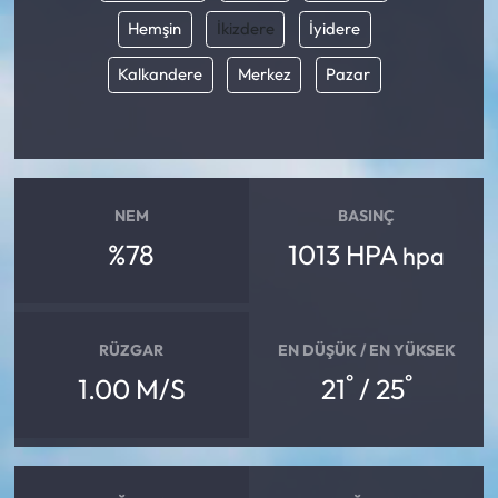
Hemşin
İkizdere
İyidere
Kalkandere
Merkez
Pazar
NEM
BASINÇ
%78
1013 HPA
hpa
RÜZGAR
EN DÜŞÜK / EN YÜKSEK
°
°
1.00 M/S
21
/ 25