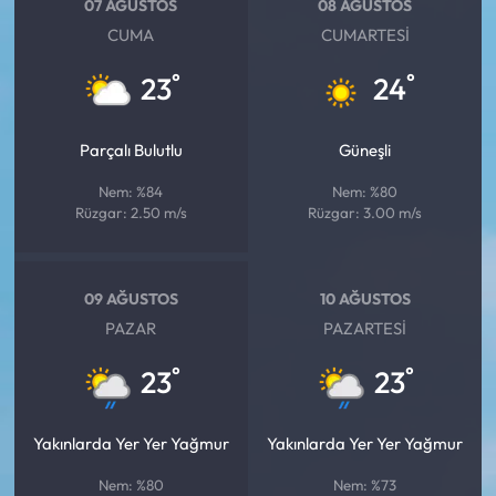
07 AĞUSTOS
08 AĞUSTOS
CUMA
CUMARTESI
°
°
23
24
Parçalı Bulutlu
Güneşli
Nem: %84
Nem: %80
Rüzgar: 2.50 m/s
Rüzgar: 3.00 m/s
09 AĞUSTOS
10 AĞUSTOS
PAZAR
PAZARTESI
°
°
23
23
Yakınlarda Yer Yer Yağmur
Yakınlarda Yer Yer Yağmur
Nem: %80
Nem: %73