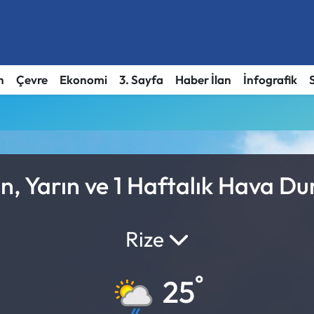
h
Çevre
Ekonomi
3. Sayfa
Haber İlan
İnfografik
, Yarın ve 1 Haftalık Hava D
Rize
°
25