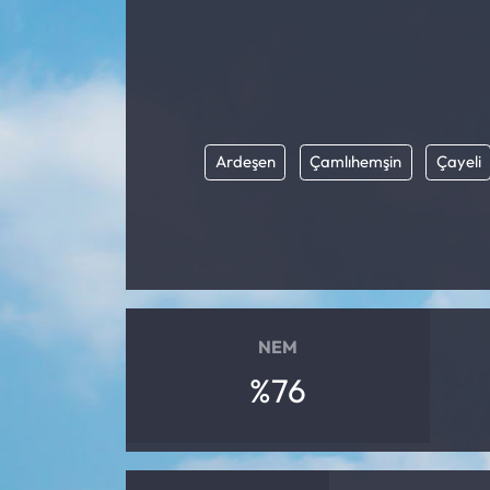
Ardeşen
Çamlıhemşin
Çayeli
NEM
%76