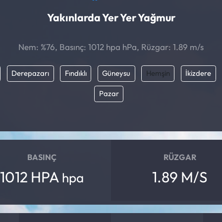
Yakınlarda Yer Yer Yağmur
Nem: %76, Basınç: 1012 hpa hPa, Rüzgar: 1.89 m/s
Derepazarı
Fındıklı
Güneysu
Hemşin
İkizdere
Pazar
BASINÇ
RÜZGAR
1012 HPA
1.89 M/S
hpa