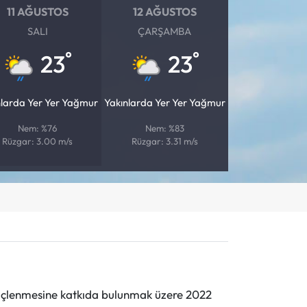
11 AĞUSTOS
12 AĞUSTOS
SALI
ÇARŞAMBA
°
°
23
23
nlarda Yer Yer Yağmur
Yakınlarda Yer Yer Yağmur
Nem: %76
Nem: %83
Rüzgar: 3.00 m/s
Rüzgar: 3.31 m/s
n güçlenmesine katkıda bulunmak üzere 2022