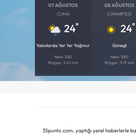
07 AĞUSTOS
08 AĞUSTOS
CUMA
CUMARTESI
°
°
24
24
Yakınlarda Yer Yer Yağmur
Güneşli
Nem: %82
Nem: %80
Rüzgar: 2.61 m/s
Rüzgar: 3.19 m/s
35punto.com, yaptığı yerel haberlerle baş