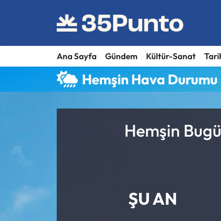
Ana Sayfa
Gündem
Kültür-Sanat
Tari
Hemşin Hava Durumu
Hemşin Bugün
ŞU AN