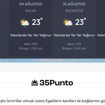
09 AĞUSTOS
10 AĞUSTOS
PAZAR
PAZARTESI
°
°
23
23
Yakınlarda Yer Yer Yağmur
Yakınlarda Yer Yer Yağmur
Yakı
Nem: %83
Nem: %78
Rüzgar: 2.81 m/s
Rüzgar: 2.69 m/s
ta İzmirliler olmak üzere Egelilerin kentleri ile bağlarını