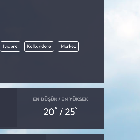
İyidere
Kalkandere
Merkez
EN DÜŞÜK / EN YÜKSEK
°
°
20
/ 25