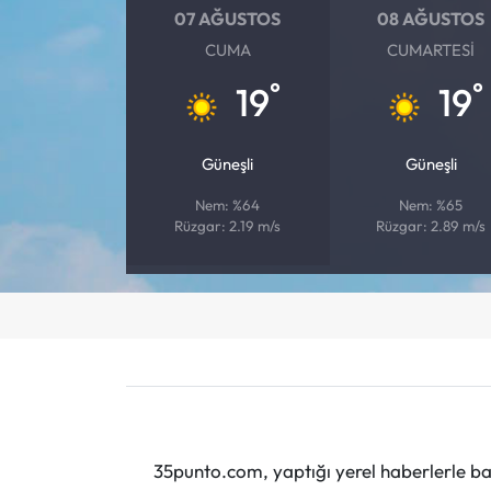
07 AĞUSTOS
08 AĞUSTOS
CUMA
CUMARTESI
°
°
19
19
Güneşli
Güneşli
Nem: %64
Nem: %65
Rüzgar: 2.19 m/s
Rüzgar: 2.89 m/s
35punto.com, yaptığı yerel haberlerle baş