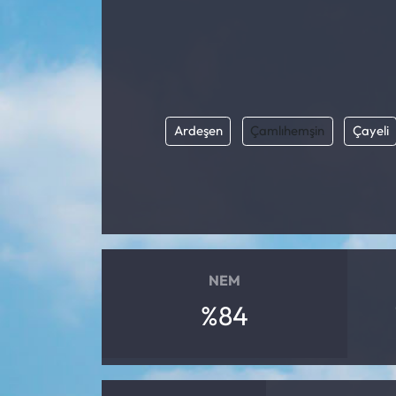
Ardeşen
Çamlıhemşin
Çayeli
NEM
%84