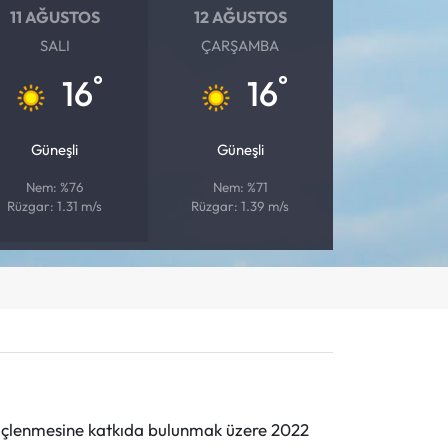
11 AĞUSTOS
12 AĞUSTOS
SALI
ÇARŞAMBA
°
°
16
16
Güneşli
Güneşli
Nem: %76
Nem: %71
Rüzgar: 1.31 m/s
Rüzgar: 1.39 m/s
n güçlenmesine katkıda bulunmak üzere 2022