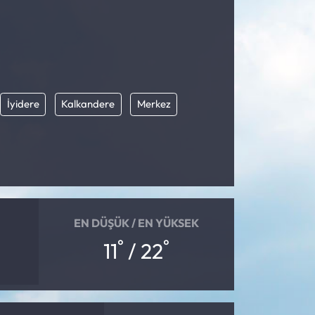
İyidere
Kalkandere
Merkez
EN DÜŞÜK / EN YÜKSEK
°
°
11
/ 22