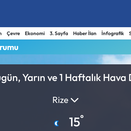
h
Çevre
Ekonomi
3. Sayfa
Haber İlan
İnfografik
urumu
gün, Yarın ve 1 Haftalık Hava
Rize
°
15