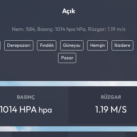
Açık
Nem: %84, Basınç: 1014 hpa hPa, Rüzgar: 1.19 m/s
Derepazarı
Fındıklı
Güneysu
Hemşin
İkizdere
Pazar
BASINÇ
RÜZGAR
1014 HPA
1.19 M/S
hpa