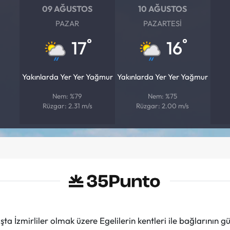
09 AĞUSTOS
10 AĞUSTOS
PAZAR
PAZARTESI
°
°
17
16
Yakınlarda Yer Yer Yağmur
Yakınlarda Yer Yer Yağmur
Nem: %79
Nem: %75
Rüzgar: 2.31 m/s
Rüzgar: 2.00 m/s
ta İzmirliler olmak üzere Egelilerin kentleri ile bağlarını