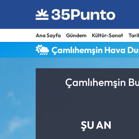
Ana Sayfa
Gündem
Kültür-Sanat
Tari
Çamlıhemşin Hava D
Çamlıhemşin Bu
ŞU AN