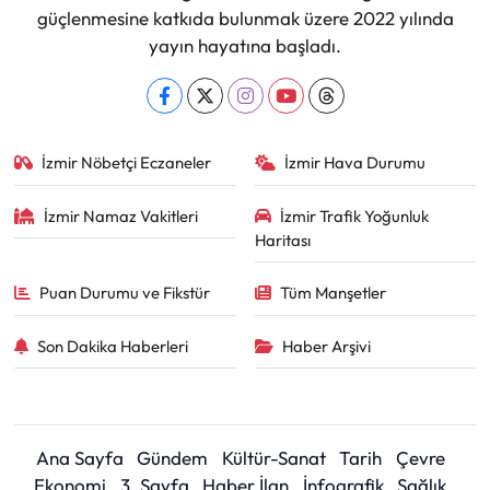
güçlenmesine katkıda bulunmak üzere 2022 yılında
yayın hayatına başladı.
İzmir Nöbetçi Eczaneler
İzmir Hava Durumu
İzmir Namaz Vakitleri
İzmir Trafik Yoğunluk
Haritası
Puan Durumu ve Fikstür
Tüm Manşetler
Son Dakika Haberleri
Haber Arşivi
Ana Sayfa
Gündem
Kültür-Sanat
Tarih
Çevre
Ekonomi
3. Sayfa
Haber İlan
İnfografik
Sağlık