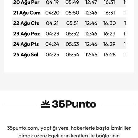
20 Ağu Per
04:19
05:49
12:47
16:31
19:34
21 Ağu Cum
04:20
05:50
12:46
16:31
19:33
22 Ağu Cts
04:21
05:51
12:46
16:30
19:31
23 Ağu Paz
04:23
05:52
12:46
16:29
19:30
24 Ağu Pts
04:24
05:53
12:46
16:29
19:28
25 Ağu Sal
04:25
05:54
12:45
16:28
19:27
35punto.com, yaptığı yerel haberlerle başta İzmirliler
olmak üzere Egelilerin kentleri ile bağlarının