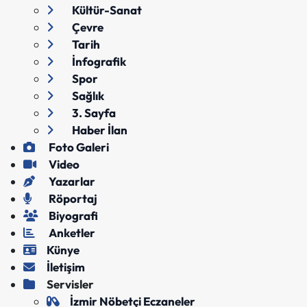
Kültür-Sanat
Çevre
Tarih
İnfografik
Spor
Sağlık
3. Sayfa
Haber İlan
Foto Galeri
Video
Yazarlar
Röportaj
Biyografi
Anketler
Künye
İletişim
Servisler
İzmir Nöbetçi Eczaneler