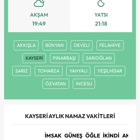
AKŞAM
YATSI
19:49
21:18
AKKIŞLA
BÜNYAN
DEVELİ
FELAHİYE
KAYSERİ
PINARBAŞI
SARIOĞLAN
SARIZ
TOMARZA
YAHYALI
YEŞİLHİSAR
ÖZVATAN
İNCESU
KAYSERİ AYLIK NAMAZ VAKITLERI
İMSAK
GÜNEŞ
ÖĞLE
İKINDI
AKŞA