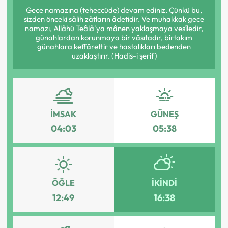
Gece namazına (teheccüde) devam ediniz. Çünkü bu,
sizden önceki sâlih zâtların âdetidir. Ve muhakkak gece
namazı, Allâhü Teâlâ'ya mânen yaklaşmaya vesîledir,
günahlardan korunmaya bir vâsıtadır, birtakım
günahlara keffârettir ve hastalıkları bedenden
uzaklaştırır. (Hadis-i şerif)
İMSAK
GÜNEŞ
04:03
05:38
ÖĞLE
İKINDI
12:49
16:38