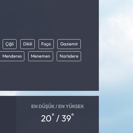
Çiğli
Dikili
Foça
Gaziemir
Menderes
Menemen
Narlıdere
EN DÜŞÜK / EN YÜKSEK
°
°
20
/ 39