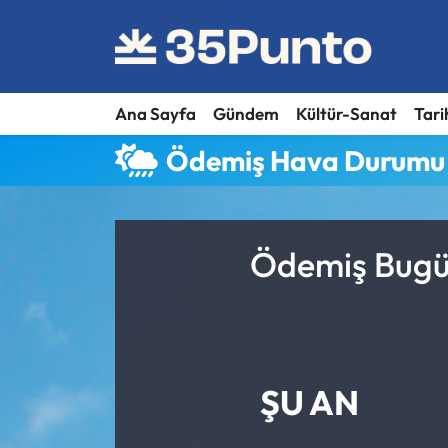
Ana Sayfa
Gündem
Kültür-Sanat
Tari
Ödemiş Hava Durumu
Ödemiş Bugün
ŞU AN