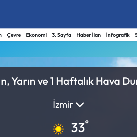
h
Çevre
Ekonomi
3. Sayfa
Haber İlan
İnfografik
, Yarın ve 1 Haftalık Hava D
İzmir
°
33