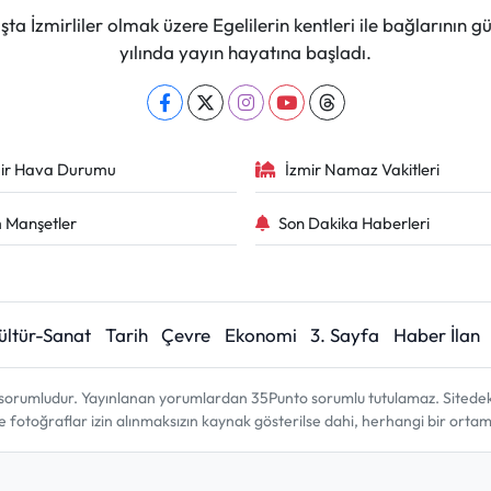
ta İzmirliler olmak üzere Egelilerin kentleri ile bağlarını
yılında yayın hayatına başladı.
ir Hava Durumu
İzmir Namaz Vakitleri
 Manşetler
Son Dakika Haberleri
ültür-Sanat
Tarih
Çevre
Ekonomi
3. Sayfa
Haber İlan
sorumludur. Yayınlanan yorumlardan 35Punto sorumlu tutulamaz. Sitedeki tü
ve fotoğraflar izin alınmaksızın kaynak gösterilse dahi, herhangi bir ort