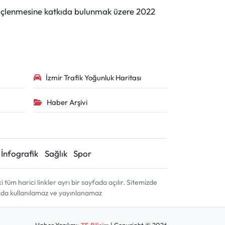
n güçlenmesine katkıda bulunmak üzere 2022
İzmir Trafik Yoğunluk Haritası
Haber Arşivi
İnfografik
Sağlık
Spor
m harici linkler ayrı bir sayfada açılır. Sitemizde
amda kullanılamaz ve yayınlanamaz
Haber Yazılımı:
TE Bilişim
| Copyright © 2026