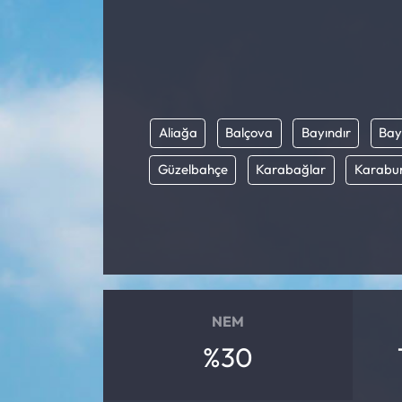
Aliağa
Balçova
Bayındır
Bay
Güzelbahçe
Karabağlar
Karabu
NEM
%30