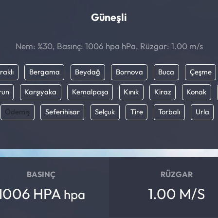
Güneşli
Nem: %30, Basınç: 1006 hpa hPa, Rüzgar: 1.00 m/s
raklı
Bergama
Beydağ
Bornova
Buca
Çeşme
run
Karşıyaka
Kemalpaşa
Kınık
Kiraz
Konak
Ödemiş
Seferihisar
Selçuk
Tire
Torbalı
Urla
BASINÇ
RÜZGAR
1006 HPA
1.00 M/S
hpa