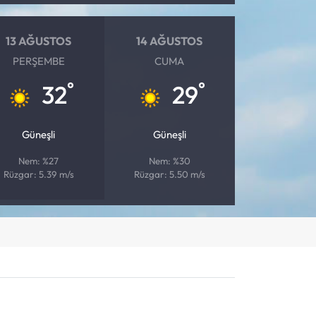
13 AĞUSTOS
14 AĞUSTOS
PERŞEMBE
CUMA
°
°
32
29
Güneşli
Güneşli
Nem: %27
Nem: %30
Rüzgar: 5.39 m/s
Rüzgar: 5.50 m/s