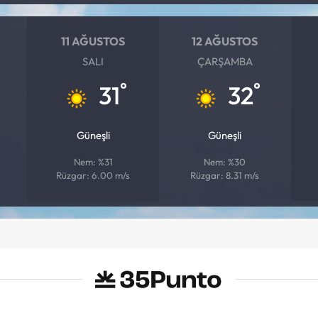
11 AĞUSTOS
12 AĞUSTOS
SALI
ÇARŞAMBA
°
°
31
32
Güneşli
Güneşli
Nem: %31
Nem: %30
Rüzgar: 6.00 m/s
Rüzgar: 8.31 m/s