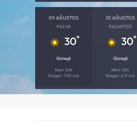
09 AĞUSTOS
10 AĞUSTOS
PAZAR
PAZARTESI
°
°
30
30
Güneşli
Güneşli
Nem: %34
Nem: %34
Rüzgar: 7.50 m/s
Rüzgar: 6.11 m/s