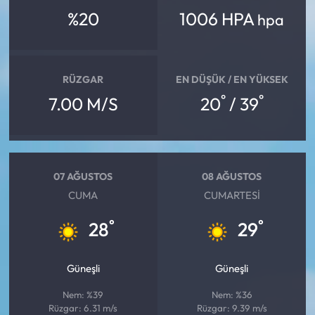
%20
1006 HPA
hpa
RÜZGAR
EN DÜŞÜK / EN YÜKSEK
°
°
7.00 M/S
20
/ 39
07 AĞUSTOS
08 AĞUSTOS
CUMA
CUMARTESI
°
°
28
29
Güneşli
Güneşli
Nem: %39
Nem: %36
Rüzgar: 6.31 m/s
Rüzgar: 9.39 m/s