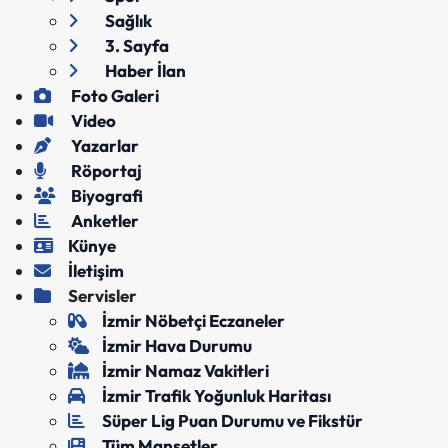
Sağlık
3. Sayfa
Haber İlan
Foto Galeri
Video
Yazarlar
Röportaj
Biyografi
Anketler
Künye
İletişim
Servisler
İzmir Nöbetçi Eczaneler
İzmir Hava Durumu
İzmir Namaz Vakitleri
İzmir Trafik Yoğunluk Haritası
Süper Lig Puan Durumu ve Fikstür
Tüm Manşetler