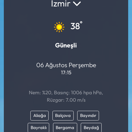
İzmir
°
38
Güneşli
06 Ağustos Perşembe
17:15
Nem: %20, Basınç: 1006 hpa hPa,
Rüzgar: 7.00 m/s
Aliağa
Balçova
Bayındır
Bayraklı
Bergama
Beydağ