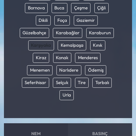
Bornova
Buca
Çeşme
Çiğli
Dikili
Foça
Gaziemir
Güzelbahçe
Karabağlar
Karaburun
Karşıyaka
Kemalpaşa
Kınık
Kiraz
Konak
Menderes
Menemen
Narlıdere
Ödemiş
Seferihisar
Selçuk
Tire
Torbalı
Urla
NEM
BASINÇ