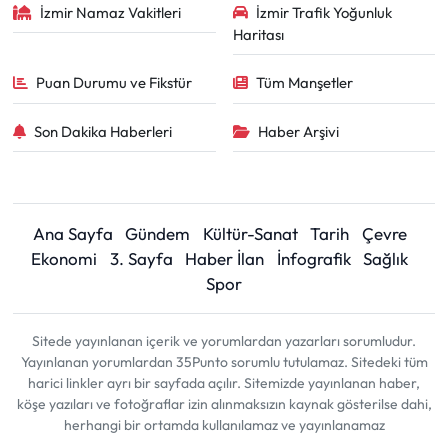
İzmir Namaz Vakitleri
İzmir Trafik Yoğunluk
Haritası
Puan Durumu ve Fikstür
Tüm Manşetler
Son Dakika Haberleri
Haber Arşivi
Ana Sayfa
Gündem
Kültür-Sanat
Tarih
Çevre
Ekonomi
3. Sayfa
Haber İlan
İnfografik
Sağlık
Spor
Sitede yayınlanan içerik ve yorumlardan yazarları sorumludur.
Yayınlanan yorumlardan 35Punto sorumlu tutulamaz. Sitedeki tüm
harici linkler ayrı bir sayfada açılır. Sitemizde yayınlanan haber,
köşe yazıları ve fotoğraflar izin alınmaksızın kaynak gösterilse dahi,
herhangi bir ortamda kullanılamaz ve yayınlanamaz