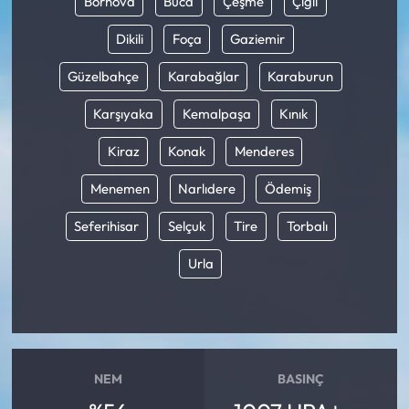
Bornova
Buca
Çeşme
Çiğli
Dikili
Foça
Gaziemir
Güzelbahçe
Karabağlar
Karaburun
Karşıyaka
Kemalpaşa
Kınık
Kiraz
Konak
Menderes
Menemen
Narlıdere
Ödemiş
Seferihisar
Selçuk
Tire
Torbalı
Urla
NEM
BASINÇ