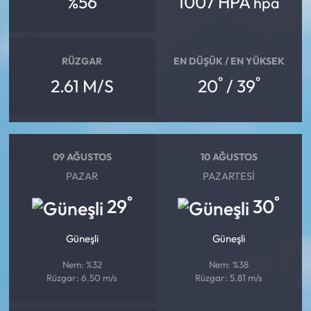
%56
1007 HPA
hpa
RÜZGAR
EN DÜŞÜK / EN YÜKSEK
°
°
2.61 M/S
20
/ 39
09 AĞUSTOS
10 AĞUSTOS
PAZAR
PAZARTESI
°
°
29
30
Güneşli
Güneşli
Nem: %32
Nem: %38
Rüzgar: 6.50 m/s
Rüzgar: 5.81 m/s