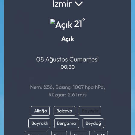
İzmir
°
21
Açık
08 Ağustos Cumartesi
00:30
Nem: %56, Basınç: 1007 hpa hPa,
Rüzgar: 2.61 m/s
Aliağa
Balçova
Bayındır
Bayraklı
Bergama
Beydağ