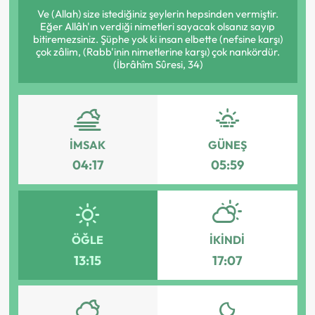
Ve (Allah) size istediğiniz şeylerin hepsinden vermiştir.
Eğer Allâh'ın verdiği nimetleri sayacak olsanız sayıp
bitiremezsiniz. Şüphe yok ki insan elbette (nefsine karşı)
çok zâlim, (Rabb'inin nimetlerine karşı) çok nankördür.
(İbrâhîm Sûresi, 34)
İMSAK
GÜNEŞ
04:17
05:59
ÖĞLE
İKINDI
13:15
17:07