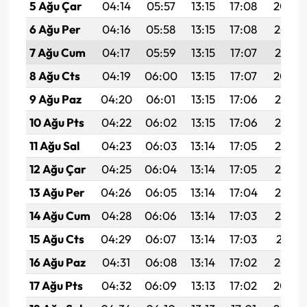
5 Ağu Çar
04:14
05:57
13:15
17:08
20:24
6 Ağu Per
04:16
05:58
13:15
17:08
20:23
7 Ağu Cum
04:17
05:59
13:15
17:07
20:21
8 Ağu Cts
04:19
06:00
13:15
17:07
20:20
9 Ağu Paz
04:20
06:01
13:15
17:06
20:19
10 Ağu Pts
04:22
06:02
13:15
17:06
20:18
11 Ağu Sal
04:23
06:03
13:14
17:05
20:16
12 Ağu Çar
04:25
06:04
13:14
17:05
20:15
13 Ağu Per
04:26
06:05
13:14
17:04
20:14
14 Ağu Cum
04:28
06:06
13:14
17:03
20:12
15 Ağu Cts
04:29
06:07
13:14
17:03
20:11
16 Ağu Paz
04:31
06:08
13:14
17:02
20:10
17 Ağu Pts
04:32
06:09
13:13
17:02
20:08