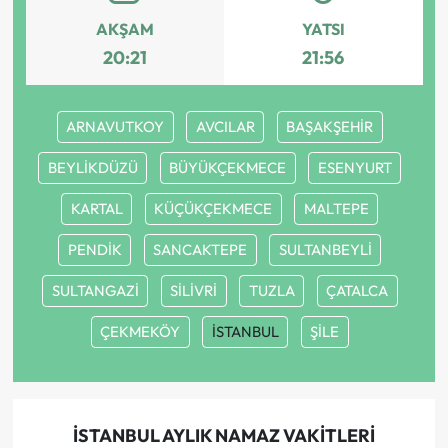
AKŞAM
YATSI
20:21
21:56
ARNAVUTKOY
AVCILAR
BAŞAKŞEHİR
BEYLİKDÜZÜ
BÜYÜKÇEKMECE
ESENYURT
KARTAL
KÜÇÜKÇEKMECE
MALTEPE
PENDİK
SANCAKTEPE
SULTANBEYLİ
SULTANGAZİ
SİLİVRİ
TUZLA
ÇATALCA
ÇEKMEKÖY
İSTANBUL
ŞİLE
İSTANBUL AYLIK NAMAZ VAKITLERI