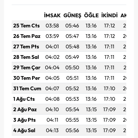
İMSAK
GÜNEŞ
ÖĞLE
İKINDI
AKŞA
25 Tem Cts
03:58
05:46
13:16
17:12
20:35
26 Tem Paz
03:59
05:47
13:16
17:12
20:34
27 Tem Pts
04:01
05:48
13:16
17:11
20:33
28 Tem Sal
04:02
05:49
13:16
17:11
20:32
29 Tem Çar
04:04
05:50
13:16
17:11
20:31
30 Tem Per
04:05
05:51
13:16
17:11
20:30
31 Tem Cum
04:07
05:52
13:16
17:10
20:29
1 Ağu Cts
04:08
05:53
13:16
17:10
20:28
2 Ağu Paz
04:10
05:54
13:15
17:09
20:27
3 Ağu Pts
04:11
05:55
13:15
17:09
20:26
4 Ağu Sal
04:13
05:56
13:15
17:09
20:25