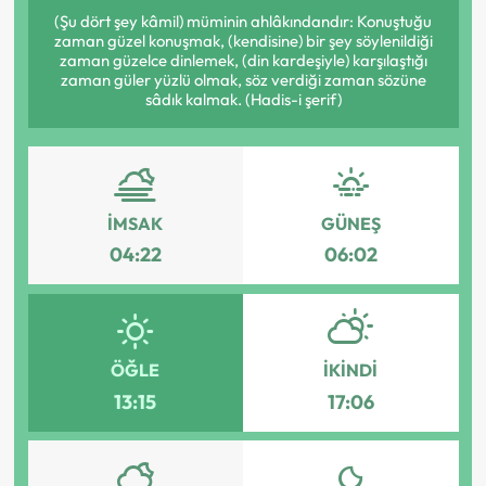
(Şu dört şey kâmil) müminin ahlâkındandır: Konuştuğu
zaman güzel konuşmak, (kendisine) bir şey söylenildiği
zaman güzelce dinlemek, (din kardeşiyle) karşılaştığı
zaman güler yüzlü olmak, söz verdiği zaman sözüne
sâdık kalmak. (Hadis-i şerif)
İMSAK
GÜNEŞ
04:22
06:02
ÖĞLE
İKINDI
13:15
17:06