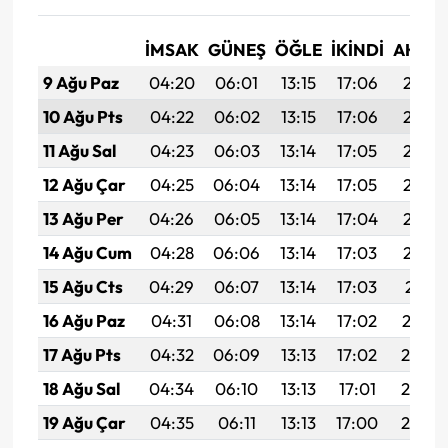
İMSAK
GÜNEŞ
ÖĞLE
İKINDI
AKŞA
9 Ağu Paz
04:20
06:01
13:15
17:06
20:19
10 Ağu Pts
04:22
06:02
13:15
17:06
20:18
11 Ağu Sal
04:23
06:03
13:14
17:05
20:16
12 Ağu Çar
04:25
06:04
13:14
17:05
20:15
13 Ağu Per
04:26
06:05
13:14
17:04
20:14
14 Ağu Cum
04:28
06:06
13:14
17:03
20:12
15 Ağu Cts
04:29
06:07
13:14
17:03
20:11
16 Ağu Paz
04:31
06:08
13:14
17:02
20:10
17 Ağu Pts
04:32
06:09
13:13
17:02
20:08
18 Ağu Sal
04:34
06:10
13:13
17:01
20:07
19 Ağu Çar
04:35
06:11
13:13
17:00
20:05