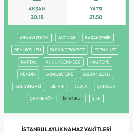
AKŞAM
YATSI
20:18
21:50
ARNAVUTKOY
AVCILAR
BAŞAKŞEHİR
BEYLİKDÜZÜ
BÜYÜKÇEKMECE
ESENYURT
KARTAL
KÜÇÜKÇEKMECE
MALTEPE
PENDİK
SANCAKTEPE
SULTANBEYLİ
SULTANGAZİ
SİLİVRİ
TUZLA
ÇATALCA
ÇEKMEKÖY
İSTANBUL
ŞİLE
İSTANBUL AYLIK NAMAZ VAKITLERI