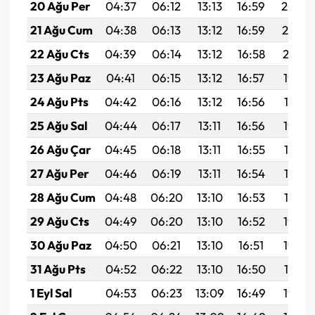
20 Ağu Per
04:37
06:12
13:13
16:59
20:04
21 Ağu Cum
04:38
06:13
13:12
16:59
20:02
22 Ağu Cts
04:39
06:14
13:12
16:58
20:01
23 Ağu Paz
04:41
06:15
13:12
16:57
19:59
24 Ağu Pts
04:42
06:16
13:12
16:56
19:58
25 Ağu Sal
04:44
06:17
13:11
16:56
19:56
26 Ağu Çar
04:45
06:18
13:11
16:55
19:55
27 Ağu Per
04:46
06:19
13:11
16:54
19:53
28 Ağu Cum
04:48
06:20
13:10
16:53
19:52
29 Ağu Cts
04:49
06:20
13:10
16:52
19:50
30 Ağu Paz
04:50
06:21
13:10
16:51
19:48
31 Ağu Pts
04:52
06:22
13:10
16:50
19:47
1 Eyl Sal
04:53
06:23
13:09
16:49
19:45