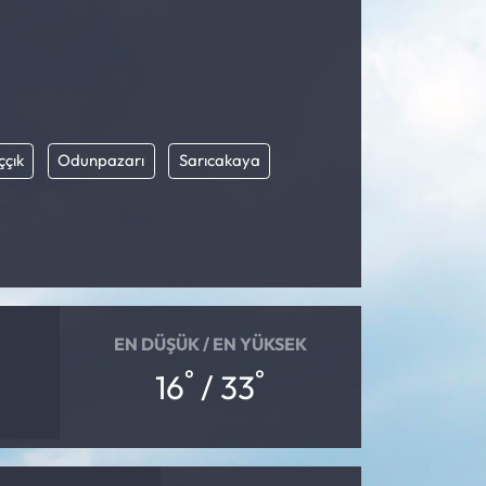
ççık
Odunpazarı
Sarıcakaya
EN DÜŞÜK / EN YÜKSEK
°
°
16
/ 33