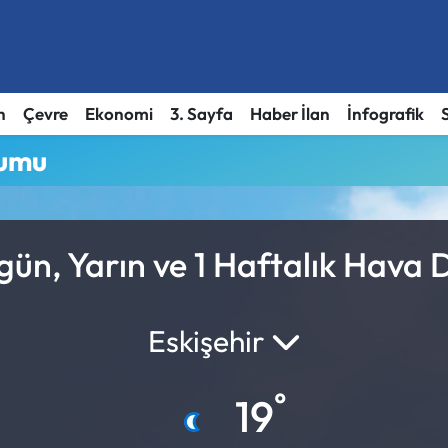
h
Çevre
Ekonomi
3. Sayfa
Haber İlan
İnfografik
rumu
n, Yarın ve 1 Haftalık Hava
Eskişehir
°
19