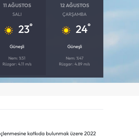
11 AĞUSTOS
12 AĞUSTOS
SALI
ÇARŞAMBA
°
°
23
24
Güneşli
Güneşli
Nem: %51
Nem: %47
Rüzgar: 4.11 m/s
Rüzgar: 4.89 m/s
n güçlenmesine katkıda bulunmak üzere 2022