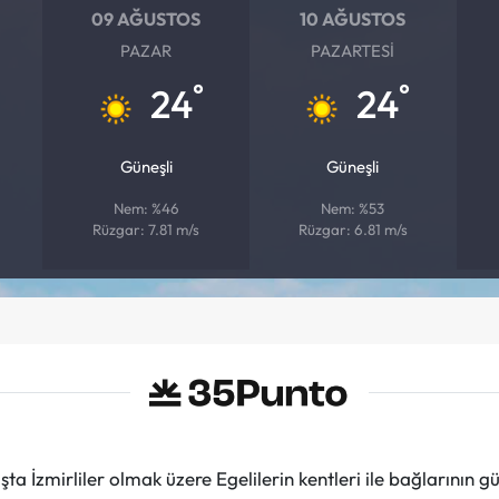
09 AĞUSTOS
10 AĞUSTOS
PAZAR
PAZARTESI
°
°
24
24
Güneşli
Güneşli
Nem: %46
Nem: %53
Rüzgar: 7.81 m/s
Rüzgar: 6.81 m/s
ta İzmirliler olmak üzere Egelilerin kentleri ile bağlarını