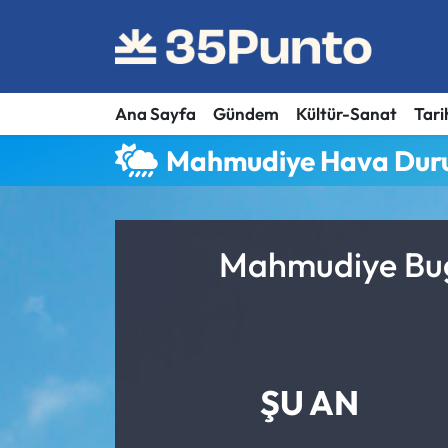
Ana Sayfa
Gündem
Kültür-Sanat
Tari
Mahmudiye Hava Du
Mahmudiye Bugü
ŞU AN