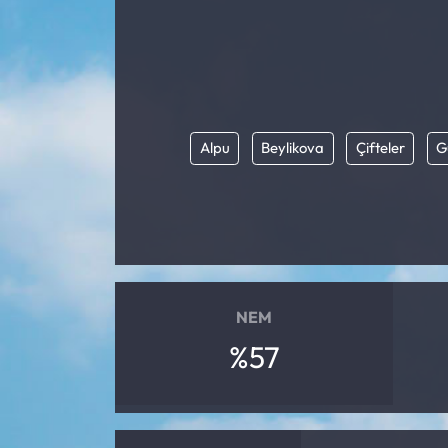
Alpu
Beylikova
Çifteler
G
NEM
%57