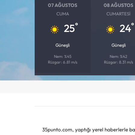
07 AĞUSTOS
08 AĞUSTOS
CUMA
CUMARTESI
°
°
25
24
Güneşli
Güneşli
Nem: %45
Nem: %42
Rüzgar: 6.81 m/s
Rüzgar: 8.31 m/s
35punto.com, yaptığı yerel haberlerle baş