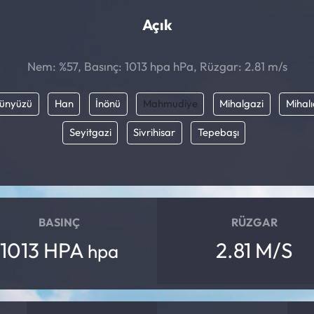
Açık
Nem: %57, Basınç: 1013 hpa hPa, Rüzgar: 2.81 m/s
ünyüzü
Han
İnönü
Mahmudiye
Mihalgazi
Mihalı
Seyitgazi
Sivrihisar
Tepebaşı
BASINÇ
RÜZGAR
1013 HPA
2.81 M/S
hpa