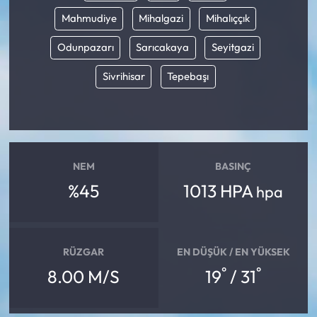
Mahmudiye
Mihalgazi
Mihalıççık
Odunpazarı
Sarıcakaya
Seyitgazi
Sivrihisar
Tepebaşı
NEM
BASINÇ
%45
1013 HPA
hpa
RÜZGAR
EN DÜŞÜK / EN YÜKSEK
°
°
8.00 M/S
19
/ 31