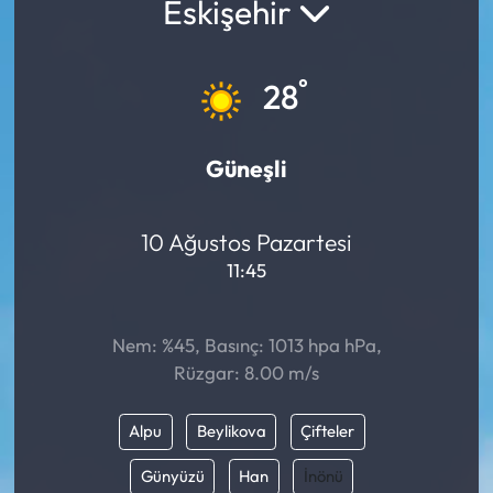
Eskişehir
°
28
Güneşli
10 Ağustos Pazartesi
11:45
Nem: %45, Basınç: 1013 hpa hPa,
Rüzgar: 8.00 m/s
Alpu
Beylikova
Çifteler
Günyüzü
Han
İnönü