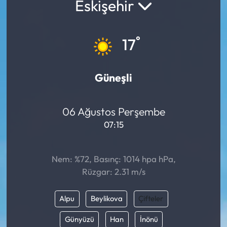
Eskişehir
°
17
Güneşli
06 Ağustos Perşembe
07:15
Nem: %72, Basınç: 1014 hpa hPa,
Rüzgar: 2.31 m/s
Alpu
Beylikova
Çifteler
Günyüzü
Han
İnönü