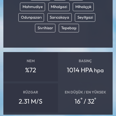
Mahmudiye
Mihalgazi
Mihalıççık
Odunpazarı
Sarıcakaya
Seyitgazi
Sivrihisar
Tepebaşı
NEM
BASINÇ
%72
1014 HPA
hpa
RÜZGAR
EN DÜŞÜK / EN YÜKSEK
°
°
2.31 M/S
16
/ 32