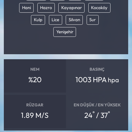
Hani
Hazro
Kayapınar
Kocaköy
Kulp
Lice
Silvan
Sur
Yenişehir
NEM
BASINÇ
%20
1003 HPA
hpa
RÜZGAR
EN DÜŞÜK / EN YÜKSEK
°
°
1.89 M/S
24
/ 37