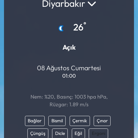
Diyarbakır
°
26
Açık
08 Ağustos Cumartesi
01:00
Nem: %20, Basınç: 1003 hpa hPa,
Rüzgar: 1.89 m/s
Bağlar
Bismil
Çermik
Çınar
Çüngüş
Dicle
Eğil
Ergani