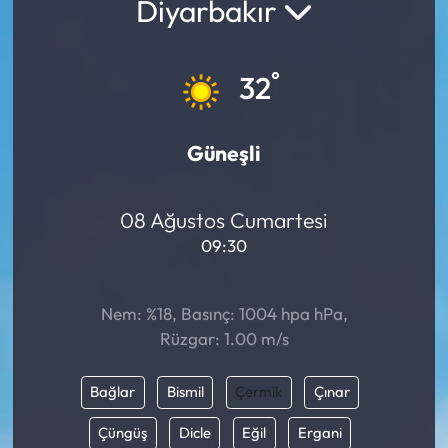
Diyarbakır
°
32
Güneşli
08 Ağustos Cumartesi
09:30
Nem: %18, Basınç: 1004 hpa hPa,
Rüzgar: 1.00 m/s
Bağlar
Bismil
Çermik
Çınar
Çüngüş
Dicle
Eğil
Ergani