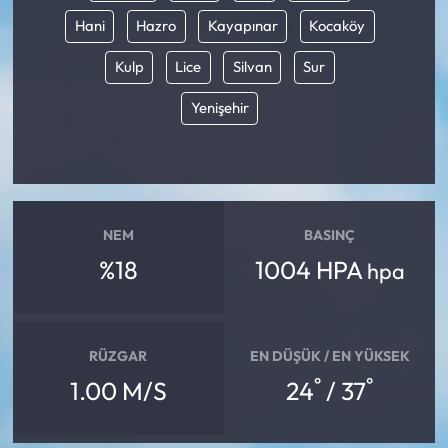
Hani
Hazro
Kayapınar
Kocaköy
Kulp
Lice
Silvan
Sur
Yenişehir
NEM
BASINÇ
%18
1004 HPA
hpa
RÜZGAR
EN DÜŞÜK / EN YÜKSEK
°
°
1.00 M/S
24
/ 37