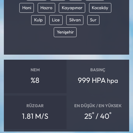
Hani
Hazro
Kayapınar
Kocaköy
Kulp
Lice
Silvan
Sur
Yenişehir
NEM
BASINÇ
%8
999 HPA
hpa
RÜZGAR
EN DÜŞÜK / EN YÜKSEK
°
°
1.81 M/S
25
/ 40