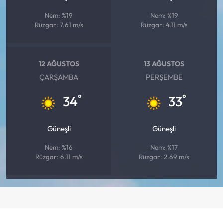
Nem: %19
Nem: %19
Rüzgar: 7.61 m/s
Rüzgar: 4.11 m/s
12 AĞUSTOS
13 AĞUSTOS
ÇARŞAMBA
PERŞEMBE
°
°
34
33
Güneşli
Güneşli
Nem: %16
Nem: %17
Rüzgar: 6.11 m/s
Rüzgar: 2.69 m/s