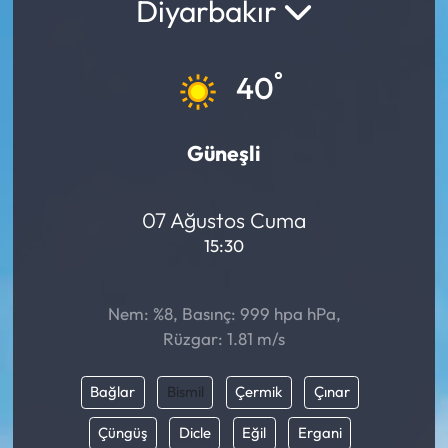
Diyarbakır
°
40
Güneşli
07 Ağustos Cuma
15:30
Nem: %8, Basınç: 999 hpa hPa,
Rüzgar: 1.81 m/s
Bağlar
Bismil
Çermik
Çınar
Çüngüş
Dicle
Eğil
Ergani