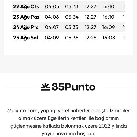
22 Ağu Cts
04:05
05:33
12:27
16:10
19:11
23 Ağu Paz
04:06
05:34
12:27
16:10
19:10
24 Ağu Pts
04:07
05:35
12:27
16:09
19:08
25 Ağu Sal
04:09
05:36
12:26
16:08
19:07
35punto.com, yaptığı yerel haberlerle başta İzmirliler
olmak üzere Egelilerin kentleri ile bağlarının
güçlenmesine katkıda bulunmak üzere 2022 yılında
yayın hayatına başladı.