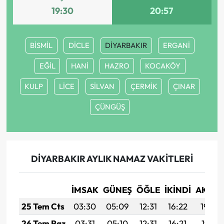
19:30
20:57
BİSMİL
DİCLE
DİYARBAKIR
ERGANİ
EĞİL
HANİ
HAZRO
KOCAKÖY
KULP
LİCE
SİLVAN
ÇERMİK
ÇINAR
ÇÜNGÜŞ
DİYARBAKIR AYLIK NAMAZ VAKITLERI
İMSAK
GÜNEŞ
ÖĞLE
İKINDI
AKŞA
25 Tem Cts
03:30
05:09
12:31
16:22
19:42
26 Tem Paz
03:31
05:10
12:31
16:21
19:41