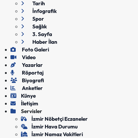
Tarih
İnfografik
Spor
Sağlık
3. Sayfa
Haber İlan
Foto Galeri
Video
Yazarlar
Röportaj
Biyografi
Anketler
Künye
İletişim
Servisler
İzmir Nöbetçi Eczaneler
İzmir Hava Durumu
İzmir Namaz Vakitleri