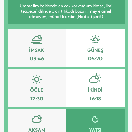
Ümmetim hakkında en çok korktuğum kimse, ilmi
(sadece) dilinde olan (itikadı bozuk, ilmiyle amel
etmeyen) münafıklardır. (Hadis-i şerif)
İMSAK
GÜNEŞ
03:46
05:20
ÖĞLE
İKINDI
12:30
16:18
AKŞAM
YATSI