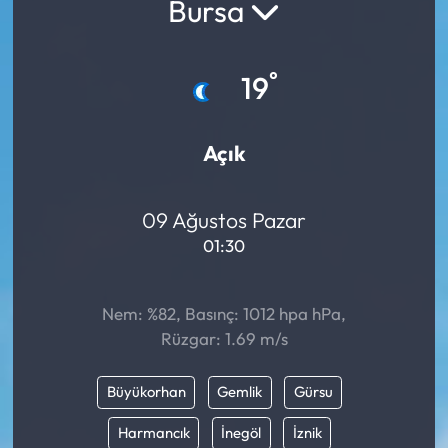
Bursa
°
19
Açık
09 Ağustos Pazar
01:30
Nem: %82, Basınç: 1012 hpa hPa,
Rüzgar: 1.69 m/s
Büyükorhan
Gemlik
Gürsu
Harmancık
İnegöl
İznik