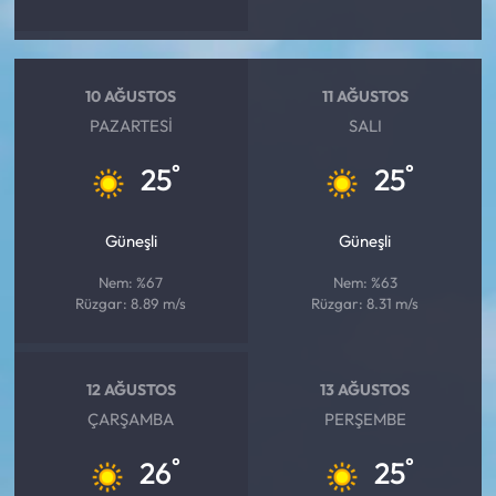
10 AĞUSTOS
11 AĞUSTOS
PAZARTESI
SALI
°
°
25
25
Güneşli
Güneşli
Nem: %67
Nem: %63
Rüzgar: 8.89 m/s
Rüzgar: 8.31 m/s
12 AĞUSTOS
13 AĞUSTOS
ÇARŞAMBA
PERŞEMBE
°
°
26
25