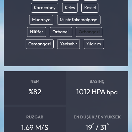
Karacabey
Keles
Kestel
Mudanya
Mustafakemalpaşa
Nilüfer
Orhaneli
Orhangazi
Osmangazi
Yenişehir
Yıldırım
NEM
BASINÇ
%82
1012 HPA
hpa
RÜZGAR
EN DÜŞÜK / EN YÜKSEK
°
°
1.69 M/S
19
/ 31