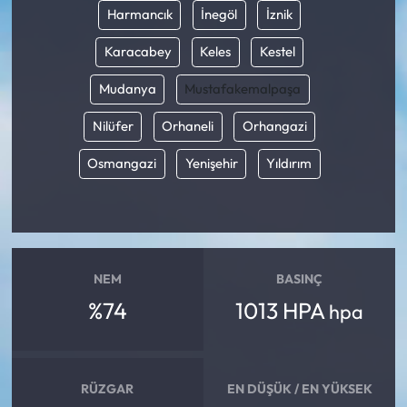
Harmancık
İnegöl
İznik
Karacabey
Keles
Kestel
Mudanya
Mustafakemalpaşa
Nilüfer
Orhaneli
Orhangazi
Osmangazi
Yenişehir
Yıldırım
NEM
BASINÇ
%74
1013 HPA
hpa
RÜZGAR
EN DÜŞÜK / EN YÜKSEK