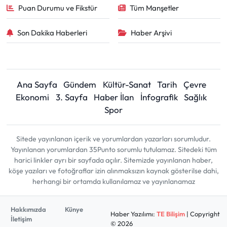
Puan Durumu ve Fikstür
Tüm Manşetler
Son Dakika Haberleri
Haber Arşivi
Ana Sayfa
Gündem
Kültür-Sanat
Tarih
Çevre
Ekonomi
3. Sayfa
Haber İlan
İnfografik
Sağlık
Spor
Sitede yayınlanan içerik ve yorumlardan yazarları sorumludur.
Yayınlanan yorumlardan 35Punto sorumlu tutulamaz. Sitedeki tüm
harici linkler ayrı bir sayfada açılır. Sitemizde yayınlanan haber,
köşe yazıları ve fotoğraflar izin alınmaksızın kaynak gösterilse dahi,
herhangi bir ortamda kullanılamaz ve yayınlanamaz
Hakkımızda
Künye
Haber Yazılımı:
TE Bilişim
| Copyright
İletişim
© 2026