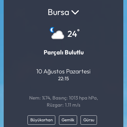
Bursa
°
24
Parçalı Bulutlu
10 Ağustos Pazartesi
22:15
Nem: %74, Basınç: 1013 hpa hPa,
Rüzgar: 1.11 m/s
Büyükorhan
Gemlik
Gürsu