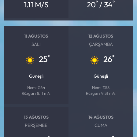
°
°
1.11 M/S
20
/ 34
11 AĞUSTOS
12 AĞUSTOS
SALI
ÇARŞAMBA
°
°
25
26
Güneşli
Güneşli
Nem: %64
Nem: %58
Rüzgar: 8.11 m/s
Rüzgar: 9.31 m/s
13 AĞUSTOS
14 AĞUSTOS
PERŞEMBE
CUMA