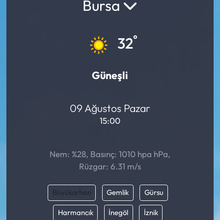
Bursa
°
32
Güneşli
09 Ağustos Pazar
15:00
Nem: %28, Basınç: 1010 hpa hPa,
Rüzgar: 6.31 m/s
Büyükorhan
Gemlik
Gürsu
Harmancık
İnegöl
İznik