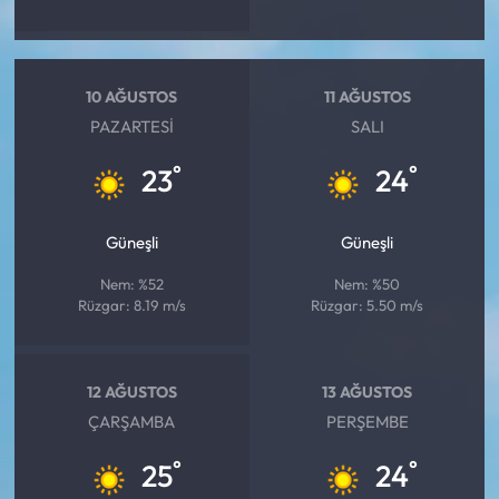
10 AĞUSTOS
11 AĞUSTOS
PAZARTESI
SALI
°
°
23
24
Güneşli
Güneşli
Nem: %52
Nem: %50
Rüzgar: 8.19 m/s
Rüzgar: 5.50 m/s
12 AĞUSTOS
13 AĞUSTOS
ÇARŞAMBA
PERŞEMBE
°
°
25
24