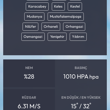
Karacabey
Keles
Kestel
Mudanya
Mustafakemalpaşa
Nilüfer
Orhaneli
Orhangazi
Osmangazi
Yenişehir
Yıldırım
NEM
BASINÇ
%28
1010 HPA
hpa
RÜZGAR
EN DÜŞÜK / EN YÜKSEK
°
°
6.31 M/S
15
/ 32