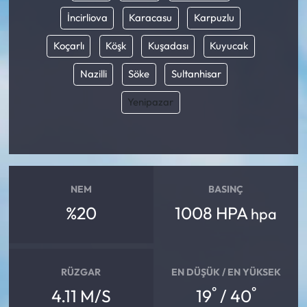
İncirliova
Karacasu
Karpuzlu
Koçarlı
Köşk
Kuşadası
Kuyucak
Nazilli
Söke
Sultanhisar
Yenipazar
NEM
BASINÇ
%20
1008 HPA
hpa
RÜZGAR
EN DÜŞÜK / EN YÜKSEK
°
°
4.11 M/S
19
/ 40