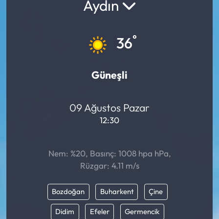
Aydın
°
36
Güneşli
09 Ağustos Pazar
12:30
Nem: %20, Basınç: 1008 hpa hPa,
Rüzgar: 4.11 m/s
Bozdoğan
Buharkent
Çine
Didim
Efeler
Germencik