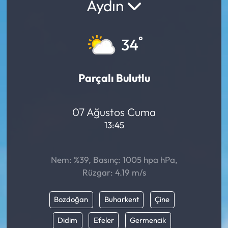
Aydın
°
34
Parçalı Bulutlu
07 Ağustos Cuma
13:45
Nem: %39, Basınç: 1005 hpa hPa,
Rüzgar: 4.19 m/s
Bozdoğan
Buharkent
Çine
Didim
Efeler
Germencik