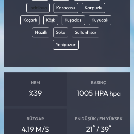
İncirliova
Karacasu
Karpuzlu
Koçarlı
Köşk
Kuşadası
Kuyucak
Nazilli
Söke
Sultanhisar
Yenipazar
NEM
BASINÇ
%39
1005 HPA
hpa
RÜZGAR
EN DÜŞÜK / EN YÜKSEK
°
°
4.19 M/S
21
/ 39