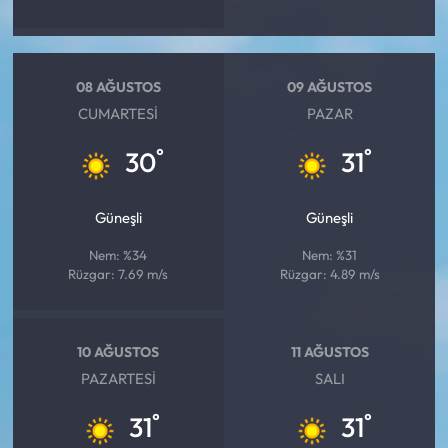
08 AĞUSTOS
09 AĞUSTOS
CUMARTESI
PAZAR
°
°
30
31
Güneşli
Güneşli
Nem: %34
Nem: %31
Rüzgar: 7.69 m/s
Rüzgar: 4.89 m/s
10 AĞUSTOS
11 AĞUSTOS
PAZARTESI
SALI
°
°
31
31